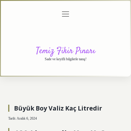
menüyü
Anasayfa
Gizlilik
Yasal
Hakkımızda
aç
Politikası
Uyarı
Temiz Fikir Pınarı
Sade ve keyifli bilgilerle tanış!
Büyük Boy Valiz Kaç Litredir
Tarih: Aralık 6, 2024