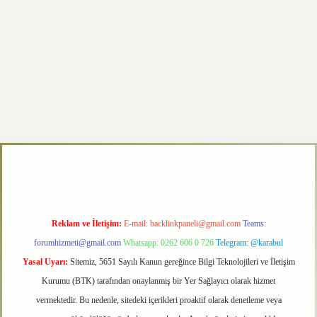
texper.xyz
Reklam ve İletişim:
E-mail:
backlinkpaneli@gmail.com
Teams:
forumhizmeti@gmail.com
Whatsapp: 0262 606 0 726
Telegram: @karabul
Yasal Uyarı:
Sitemiz, 5651 Sayılı Kanun gereğince Bilgi Teknolojileri ve İletişim
Kurumu (BTK) tarafından onaylanmış bir Yer Sağlayıcı olarak hizmet
vermektedir. Bu nedenle, sitedeki içerikleri proaktif olarak denetleme veya