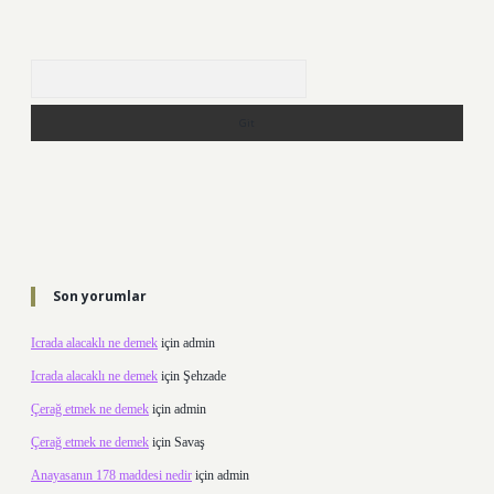
Arama
Son yorumlar
Icrada alacaklı ne demek
için
admin
Icrada alacaklı ne demek
için
Şehzade
Çerağ etmek ne demek
için
admin
Çerağ etmek ne demek
için
Savaş
Anayasanın 178 maddesi nedir
için
admin