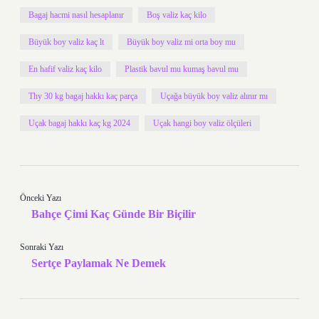
Bagaj hacmi nasıl hesaplanır
Boş valiz kaç kilo
Büyük boy valiz kaç lt
Büyük boy valiz mi orta boy mu
En hafif valiz kaç kilo
Plastik bavul mu kumaş bavul mu
Thy 30 kg bagaj hakkı kaç parça
Uçağa büyük boy valiz alınır mı
Uçak bagaj hakkı kaç kg 2024
Uçak hangi boy valiz ölçüleri
Önceki Yazı
Bahçe Çimi Kaç Günde Bir Biçilir
Sonraki Yazı
Sertçe Paylamak Ne Demek