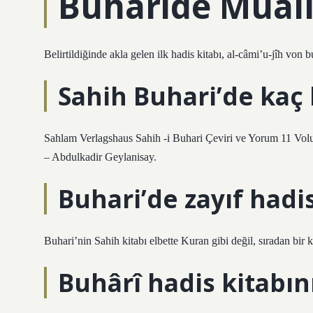
Buharide Muall
Belirtildiğinde akla gelen ilk hadis kitabı, al-câmi’u-jîh von 
Sahih Buhari’de kaç 
Sahlam Verlagshaus Sahih -i Buhari Çeviri ve Yorum 11 Vol
– Abdulkadir Geylanisay.
Buhari’de zayıf hadi
Buhari’nin Sahih kitabı elbette Kuran gibi değil, sıradan bir 
Buhârî hadis kitabın