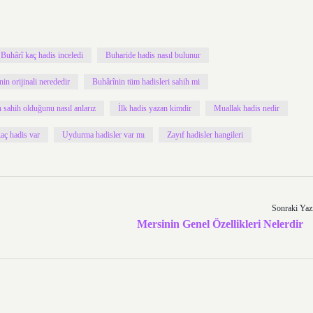
Buhârî kaç hadis inceledi
Buharide hadis nasıl bulunur
in orijinali nerededir
Buhârînin tüm hadisleri sahih mi
n sahih olduğunu nasıl anlarız
İlk hadis yazan kimdir
Muallak hadis nedir
aç hadis var
Uydurma hadisler var mı
Zayıf hadisler hangileri
Sonraki Yaz
Mersinin Genel Özellikleri Nelerdir