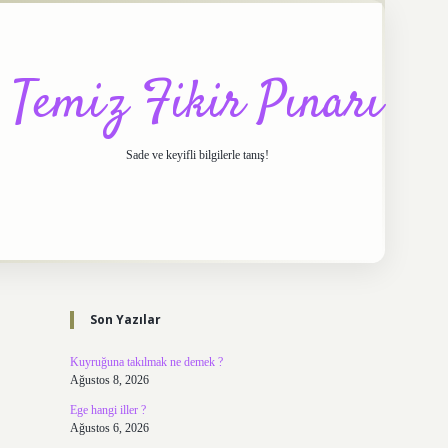
Temiz Fikir Pınarı
Sade ve keyifli bilgilerle tanış!
Sidebar
https://elexbett.net/
betexp
Son Yazılar
Kuyruğuna takılmak ne demek ?
Ağustos 8, 2026
Ege hangi iller ?
Ağustos 6, 2026