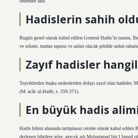
önlemler aldı.
Hadislerin sahih old
Bugün genel olarak kabul edilen General Hadis’in tanımı, İbn
ve sekme, muttas tapusu ve anlatı olacak şekilde anlatı rahats
Zayıf hadisler hangil
Teşviklerden başka nedenlerden dolayı zayıf olan hadisler,
(M. acâc al-Hatib, s. 359-371).
En büyük hadis alim
Hadis bilimi alanında tartışmasız otorite olarak kabul edile
derlenen bilgilere göre, gerçek adı Muhammad bin I Ismail