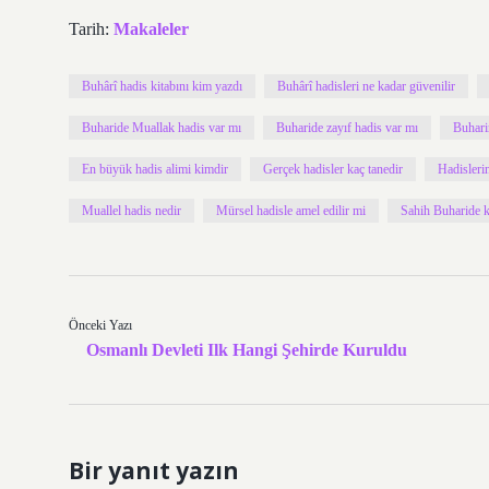
Tarih:
Makaleler
Buhârî hadis kitabını kim yazdı
Buhârî hadisleri ne kadar güvenilir
Buharide Muallak hadis var mı
Buharide zayıf hadis var mı
Buharin
En büyük hadis alimi kimdir
Gerçek hadisler kaç tanedir
Hadisleri
Muallel hadis nedir
Mürsel hadisle amel edilir mi
Sahih Buharide k
Önceki Yazı
Osmanlı Devleti Ilk Hangi Şehirde Kuruldu
Bir yanıt yazın