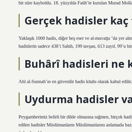
bir süre kayboldu. 18. yüzyılda Fatih’te kurulan Murad Moll
Gerçek hadisler kaç 
Yaklaşık 1000 hadis, diğer beş eser ve al-muvaṭṭaʾ’da yer al
hadislerin sadece 438’i Sahih, 199 tavşan, 613 zayıf, 99’u b
Buhârî hadisleri ne 
Ahl al-Sunnah’ın en güvenilir hadis kitabı olarak kabul edilir.
Uydurma hadisler va
Peygamberimiz belirli bir dilde olmasına rağmen, birçok hadini
edilen hadisler Müslümanların Müslümanlarını anlamada bazı 