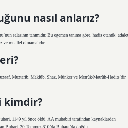
uğunu nasıl anlarız?
u’nun salasının tanımıdır. Bu egemen tanıma göre, hadis otantik, adale
ız ve muallel olmamalıdır.
eri?
 Muzaaf, Muztarib, Maklûb, Shaz, Münker ve Metrûk/Matrûh-Hadits’dir
i kimdir?
n Buhari, 1149 yıl önce öldü. AA muhabiri tarafından kaynaklardan
 olan Buhari, 20 Temmuz 810’da Buhara’da doğdu.