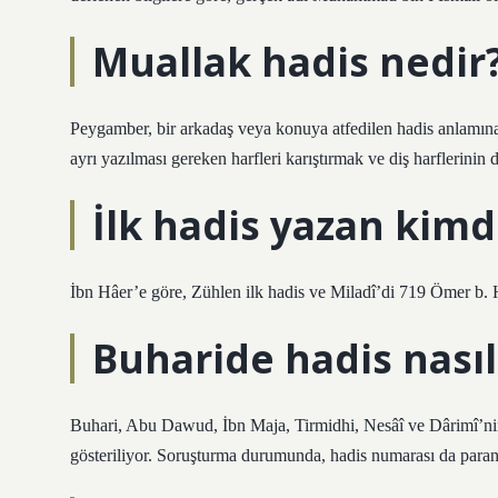
Muallak hadis nedir
Peygamber, bir arkadaş veya konuya atfedilen hadis anlamına g
ayrı yazılması gereken harfleri karıştırmak ve diş harflerinin 
İlk hadis yazan kimd
İbn Hâer’e göre, Zühlen ilk hadis ve Miladî’di 719 Ömer b. 
Buharide hadis nası
Buhari, Abu Dawud, İbn Maja, Tirmidhi, Nesâî ve Dârimî’nin
gösteriliyor. Soruşturma durumunda, hadis numarası da parante