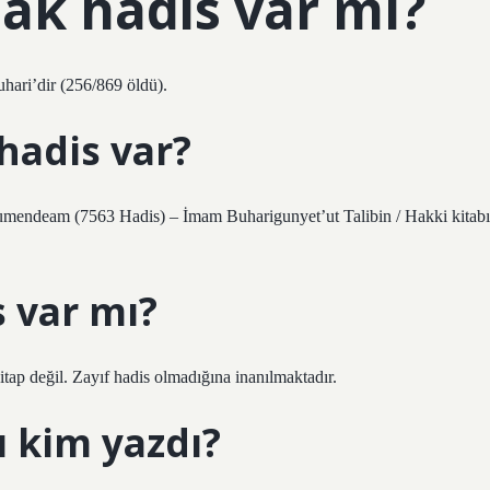
ak hadis var mı?
buhari’dir (256/869 öldü).
hadis var?
umendeam (7563 Hadis) – İmam Buharigunyet’ut Talibin / Hakki kitabı
s var mı?
kitap değil. Zayıf hadis olmadığına inanılmaktadır.
ı kim yazdı?