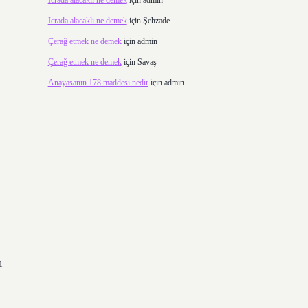
Icrada alacaklı ne demek
için
admin
Icrada alacaklı ne demek
için
Şehzade
Çerağ etmek ne demek
için
admin
Çerağ etmek ne demek
için
Savaş
Anayasanın 178 maddesi nedir
için
admin
ı