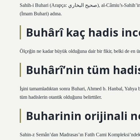
Sahih-i Buhari (Arapça: صحيح البخاري), al-Câmiu’s-Sahih’in doğru adı, ancak Hadis kitabının çalışmaları ile ilgili olarak yazar
(İmam Buhari) adına.
Buhârî kaç hadis inc
Ölçeğin ne kadar büyük olduğuna dair bir fikir, belki de e
Buhârî’nin tüm hadis
İşini tamamladıktan sonra Buhari, Ahmed b. Hanbal, Yahya b. 
tüm hadislerin otantik olduğunu belirttiler.
Buharinin orijinali 
Sahin-z Semân’dan Madrasas’ın Fatih Cami Kompleksi’ndeki