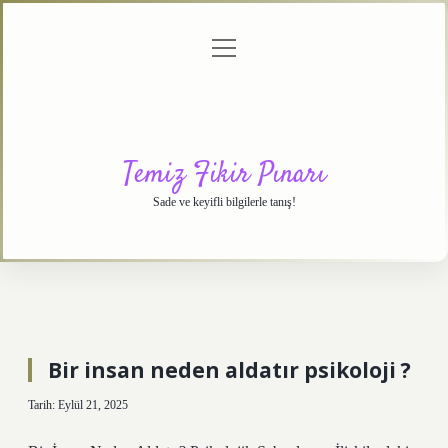
menüyü
Anasayfa
Gizlilik
Yasal
Hakkımızda
aç
Politikası
Uyarı
Temiz Fikir Pınarı
Sade ve keyifli bilgilerle tanış!
Bir insan neden aldatır psikoloji ?
Tarih: Eylül 21, 2025