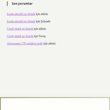
Son yorumlar
Icrada alacaklı ne demek
için
admin
Icrada alacaklı ne demek
için
Şehzade
Çerağ etmek ne demek
için
admin
Çerağ etmek ne demek
için
Savaş
Anayasanın 178 maddesi nedir
için
admin
/
betexper.xyz