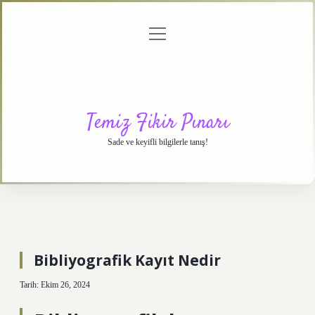
menüyü
Anasayfa
Gizlilik
Yasal
Hakkımızda
aç
Politikası
Uyarı
Temiz Fikir Pınarı
Sade ve keyifli bilgilerle tanış!
Bibliyografik Kayıt Nedir
Tarih: Ekim 26, 2024