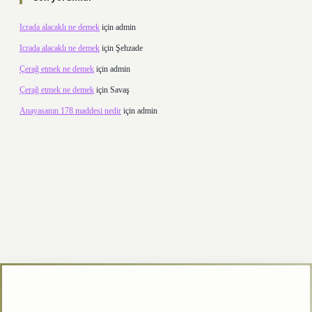
Icrada alacaklı ne demek
için
admin
Icrada alacaklı ne demek
için
Şehzade
Çerağ etmek ne demek
için
admin
Çerağ etmek ne demek
için
Savaş
Anayasanın 178 maddesi nedir
için
admin
texper.xyz