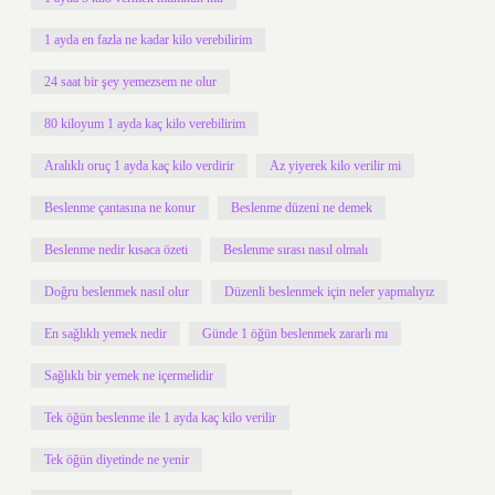
1 ayda en fazla ne kadar kilo verebilirim
24 saat bir şey yemezsem ne olur
80 kiloyum 1 ayda kaç kilo verebilirim
Aralıklı oruç 1 ayda kaç kilo verdirir
Az yiyerek kilo verilir mi
Beslenme çantasına ne konur
Beslenme düzeni ne demek
Beslenme nedir kısaca özeti
Beslenme sırası nasıl olmalı
Doğru beslenmek nasıl olur
Düzenli beslenmek için neler yapmalıyız
En sağlıklı yemek nedir
Günde 1 öğün beslenmek zararlı mı
Sağlıklı bir yemek ne içermelidir
Tek öğün beslenme ile 1 ayda kaç kilo verilir
Tek öğün diyetinde ne yenir