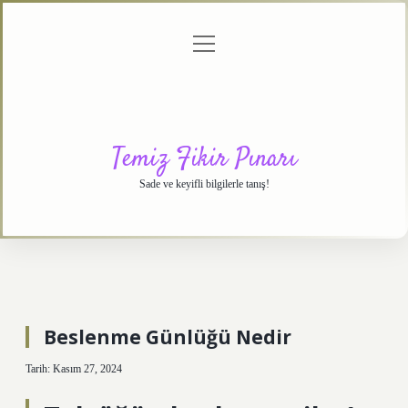
menüyü
Anasayfa
Gizlilik
Yasal
Hakkımızda
aç
Politikası
Uyarı
Temiz Fikir Pınarı
Sade ve keyifli bilgilerle tanış!
Beslenme Günlüğü Nedir
Tarih: Kasım 27, 2024