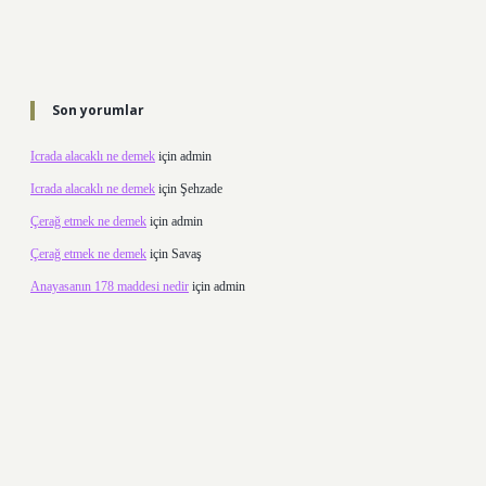
Son yorumlar
Icrada alacaklı ne demek
için
admin
Icrada alacaklı ne demek
için
Şehzade
Çerağ etmek ne demek
için
admin
Çerağ etmek ne demek
için
Savaş
Anayasanın 178 maddesi nedir
için
admin