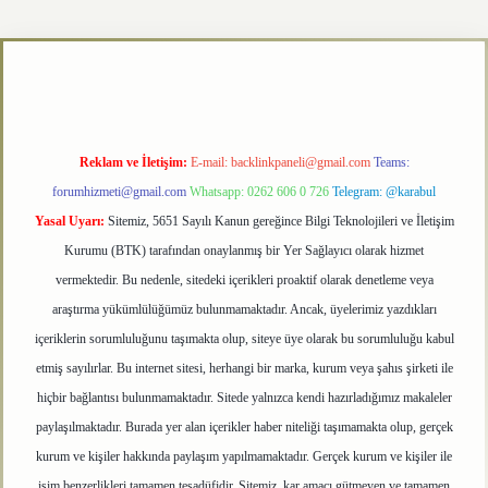
texper.xyz
Reklam ve İletişim:
E-mail:
backlinkpaneli@gmail.com
Teams:
forumhizmeti@gmail.com
Whatsapp: 0262 606 0 726
Telegram: @karabul
Yasal Uyarı:
Sitemiz, 5651 Sayılı Kanun gereğince Bilgi Teknolojileri ve İletişim
Kurumu (BTK) tarafından onaylanmış bir Yer Sağlayıcı olarak hizmet
vermektedir. Bu nedenle, sitedeki içerikleri proaktif olarak denetleme veya
araştırma yükümlülüğümüz bulunmamaktadır. Ancak, üyelerimiz yazdıkları
içeriklerin sorumluluğunu taşımakta olup, siteye üye olarak bu sorumluluğu kabul
etmiş sayılırlar. Bu internet sitesi, herhangi bir marka, kurum veya şahıs şirketi ile
hiçbir bağlantısı bulunmamaktadır. Sitede yalnızca kendi hazırladığımız makaleler
paylaşılmaktadır. Burada yer alan içerikler haber niteliği taşımamakta olup, gerçek
kurum ve kişiler hakkında paylaşım yapılmamaktadır. Gerçek kurum ve kişiler ile
isim benzerlikleri tamamen tesadüfidir. Sitemiz, kar amacı gütmeyen ve tamamen