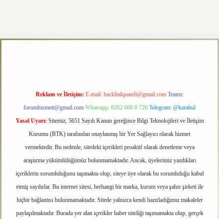
texper.xyz
Reklam ve İletişim:
E-mail:
backlinkpaneli@gmail.com
Teams:
forumhizmeti@gmail.com
Whatsapp: 0262 606 0 726
Telegram: @karabul
Yasal Uyarı:
Sitemiz, 5651 Sayılı Kanun gereğince Bilgi Teknolojileri ve İletişim
Kurumu (BTK) tarafından onaylanmış bir Yer Sağlayıcı olarak hizmet
vermektedir. Bu nedenle, sitedeki içerikleri proaktif olarak denetleme veya
araştırma yükümlülüğümüz bulunmamaktadır. Ancak, üyelerimiz yazdıkları
içeriklerin sorumluluğunu taşımakta olup, siteye üye olarak bu sorumluluğu kabul
etmiş sayılırlar. Bu internet sitesi, herhangi bir marka, kurum veya şahıs şirketi ile
hiçbir bağlantısı bulunmamaktadır. Sitede yalnızca kendi hazırladığımız makaleler
paylaşılmaktadır. Burada yer alan içerikler haber niteliği taşımamakta olup, gerçek