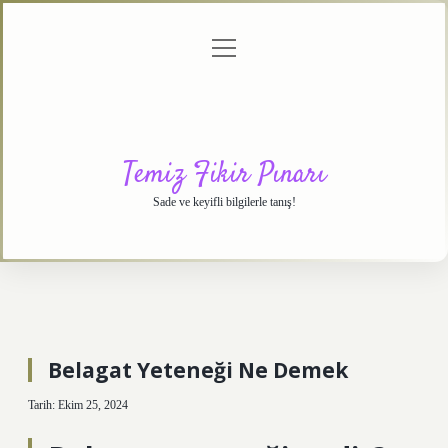
menüyü
Anasayfa
Gizlilik
Yasal
Hakkımızda
aç
Politikası
Uyarı
Temiz Fikir Pınarı
Sade ve keyifli bilgilerle tanış!
Belagat Yeteneği Ne Demek
Tarih: Ekim 25, 2024