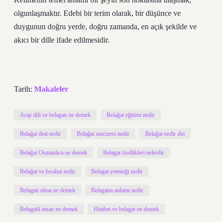
olgunlaşmaktır. Edebi bir terim olarak, bir düşünce ve
duygunun doğru yerde, doğru zamanda, en açık şekilde ve
akıcı bir dille ifade edilmesidir.
Tarih:
Makaleler
Arap dili ve belagatı ne demek
Belağat eğitimi nedir
Belağat ilmi nedir
Belağat mucizesi nedir
Belağat nedir din
Belağat Osmanlıca ne demek
Belagat özellikleri nelerdir
Belağat ve fesahat nedir
Belagat yeteneği nedir
Belagati olma ne demek
Belagatın anlamı nedir
Belagatli insan ne demek
Hitabet ve belagat ne demek