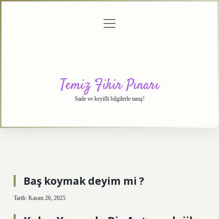
menüyü
Anasayfa
Gizlilik
Yasal
Hakkımızda
aç
Politikası
Uyarı
Temiz Fikir Pınarı
Sade ve keyifli bilgilerle tanış!
Baş koymak deyim mi ?
Tarih: Kasım 26, 2025