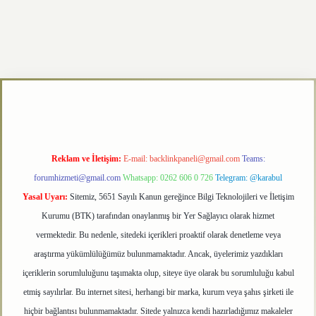
/
betexper.xyz
Reklam ve İletişim:
E-mail:
backlinkpaneli@gmail.com
Teams:
forumhizmeti@gmail.com
Whatsapp: 0262 606 0 726
Telegram: @karabul
Yasal Uyarı:
Sitemiz, 5651 Sayılı Kanun gereğince Bilgi Teknolojileri ve İletişim
Kurumu (BTK) tarafından onaylanmış bir Yer Sağlayıcı olarak hizmet
vermektedir. Bu nedenle, sitedeki içerikleri proaktif olarak denetleme veya
araştırma yükümlülüğümüz bulunmamaktadır. Ancak, üyelerimiz yazdıkları
içeriklerin sorumluluğunu taşımakta olup, siteye üye olarak bu sorumluluğu kabul
etmiş sayılırlar. Bu internet sitesi, herhangi bir marka, kurum veya şahıs şirketi ile
hiçbir bağlantısı bulunmamaktadır. Sitede yalnızca kendi hazırladığımız makaleler