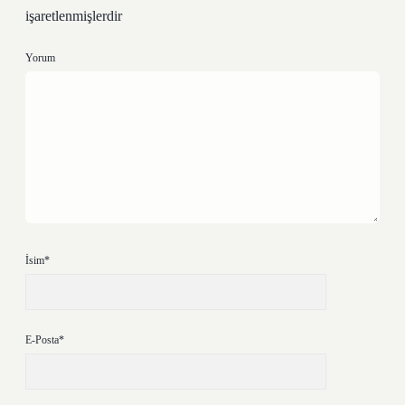
işaretlenmişlerdir
Yorum
İsim*
E-Posta*