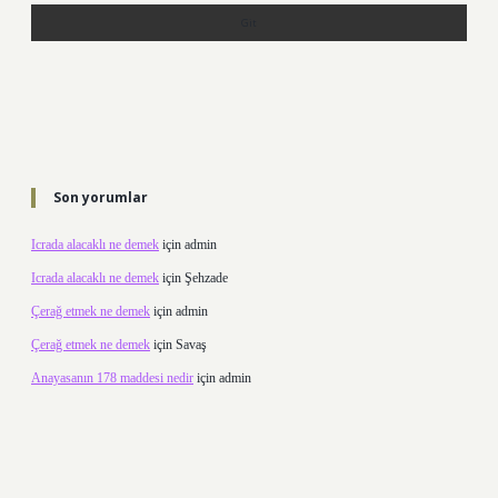
Son yorumlar
Icrada alacaklı ne demek
için
admin
Icrada alacaklı ne demek
için
Şehzade
Çerağ etmek ne demek
için
admin
Çerağ etmek ne demek
için
Savaş
Anayasanın 178 maddesi nedir
için
admin