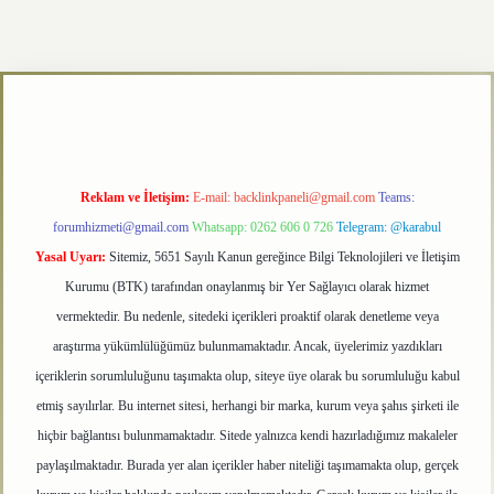
texper.xyz
Reklam ve İletişim:
E-mail:
backlinkpaneli@gmail.com
Teams:
forumhizmeti@gmail.com
Whatsapp: 0262 606 0 726
Telegram: @karabul
Yasal Uyarı:
Sitemiz, 5651 Sayılı Kanun gereğince Bilgi Teknolojileri ve İletişim
Kurumu (BTK) tarafından onaylanmış bir Yer Sağlayıcı olarak hizmet
vermektedir. Bu nedenle, sitedeki içerikleri proaktif olarak denetleme veya
araştırma yükümlülüğümüz bulunmamaktadır. Ancak, üyelerimiz yazdıkları
içeriklerin sorumluluğunu taşımakta olup, siteye üye olarak bu sorumluluğu kabul
etmiş sayılırlar. Bu internet sitesi, herhangi bir marka, kurum veya şahıs şirketi ile
hiçbir bağlantısı bulunmamaktadır. Sitede yalnızca kendi hazırladığımız makaleler
paylaşılmaktadır. Burada yer alan içerikler haber niteliği taşımamakta olup, gerçek