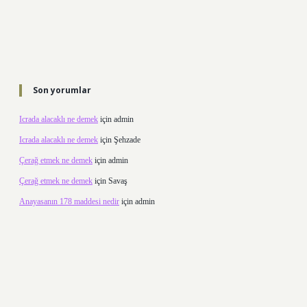
Son yorumlar
Icrada alacaklı ne demek
için
admin
Icrada alacaklı ne demek
için
Şehzade
Çerağ etmek ne demek
için
admin
Çerağ etmek ne demek
için
Savaş
Anayasanın 178 maddesi nedir
için
admin