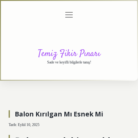
menüyü
Anasayfa
Gizlilik
Yasal
Hakkımızda
aç
Politikası
Uyarı
Temiz Fikir Pınarı
Sade ve keyifli bilgilerle tanış!
Balon Kırılgan Mı Esnek Mi
Tarih: Eylül 10, 2025