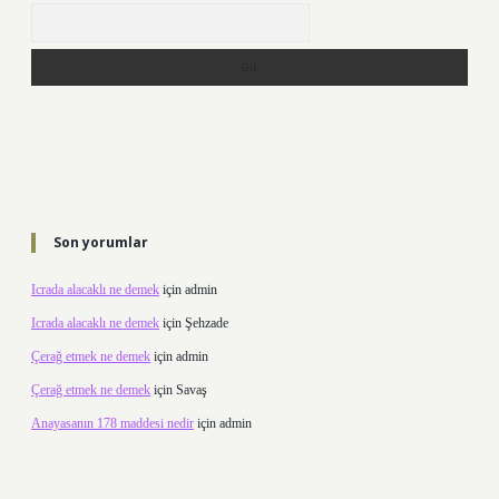
Arama
Son yorumlar
Icrada alacaklı ne demek
için
admin
Icrada alacaklı ne demek
için
Şehzade
Çerağ etmek ne demek
için
admin
Çerağ etmek ne demek
için
Savaş
Anayasanın 178 maddesi nedir
için
admin