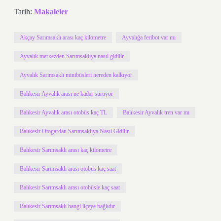
Tarih:
Makaleler
Akçay Sarımsaklı arası kaç kilometre
Ayvalığa feribot var mı
Ayvalık merkezden Sarımsaklıya nasıl gidilir
Ayvalık Sarımsaklı minibüsleri nereden kalkıyor
Balıkesir Ayvalık arası ne kadar sürüyor
Balıkesir Ayvalık arası otobüs kaç TL
Balıkesir Ayvalık tren var mı
Balıkesir Otogardan Sarımsaklıya Nasıl Gidilir
Balıkesir Sarımsaklı arası kaç kilometre
Balıkesir Sarımsaklı arası otobüs kaç saat
Balıkesir Sarımsaklı arası otobüsle kaç saat
Balıkesir Sarımsaklı hangi ilçeye bağlıdır