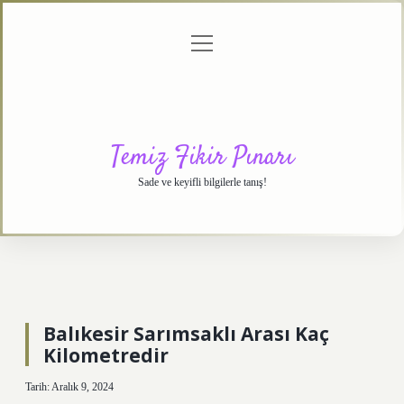
menüyü
Anasayfa
Gizlilik
Yasal
Hakkımızda
aç
Politikası
Uyarı
Temiz Fikir Pınarı
Sade ve keyifli bilgilerle tanış!
Balıkesir Sarımsaklı Arası Kaç
Kilometredir
Tarih: Aralık 9, 2024