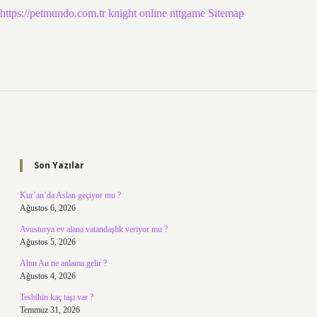
https://petmundo.com.tr
knight online
nttgame
Sitemap
Sidebar
Son Yazılar
Kur’an’da Aslan geçiyor mu ?
Ağustos 6, 2026
Avusturya ev alana vatandaşlık veriyor mu ?
Ağustos 5, 2026
Altın Au ne anlama gelir ?
Ağustos 4, 2026
Tesbihin kaç taşı var ?
Temmuz 31, 2026