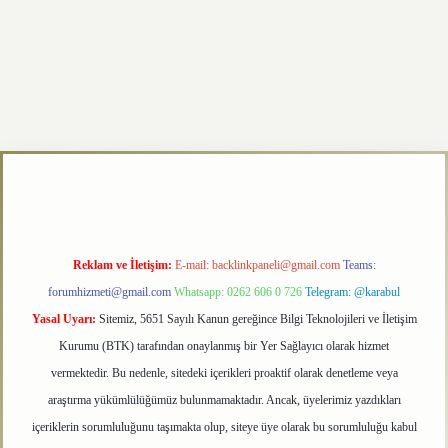
etexper.xyz
Reklam ve İletişim:
E-mail:
backlinkpaneli@gmail.com
Teams:
forumhizmeti@gmail.com
Whatsapp: 0262 606 0 726
Telegram: @karabul
Yasal Uyarı:
Sitemiz, 5651 Sayılı Kanun gereğince Bilgi Teknolojileri ve İletişim
Kurumu (BTK) tarafından onaylanmış bir Yer Sağlayıcı olarak hizmet
vermektedir. Bu nedenle, sitedeki içerikleri proaktif olarak denetleme veya
araştırma yükümlülüğümüz bulunmamaktadır. Ancak, üyelerimiz yazdıkları
içeriklerin sorumluluğunu taşımakta olup, siteye üye olarak bu sorumluluğu kabul