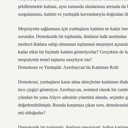
şekillenmekle kalmaz, aynı zamanda uluslararası arenada da b
sorgulanması, katılım ve yurttaşlık kavramlarıyla doğrudan iliş
Meşruiyetin sağlanması için yurttaşların katılımı ne kadar ön
sorundur. Demokratik bir toplumda, iktidarın halk tarafında
merkezi iktidara sahip olmasının toplumsal meşruiyet açısınd
kadar etkin bir biçimde katılım gösteriyorlar? Gerçekten de ha
meşruiyetin temel taşlarını onaylıyor mu?
Demokrasi ve Yurttaşlık: Azerbaycan’da Katılımın Rolü
Demokrasi, yurttaşların karar alma süreçlerine katılımını if
ince çizgiyi gösteriyor. Azerbaycan, nominal olarak bir cumhur
yılından bu yana Aliyev ailesinin yönetimi altında, seçimler 
değerlendirilmiştir. Burada karşımıza çıkan soru, demokrasini
mü olduğudur?
Demokratik bir toplumda, iktidarın meşruiyeti, halkın katılı