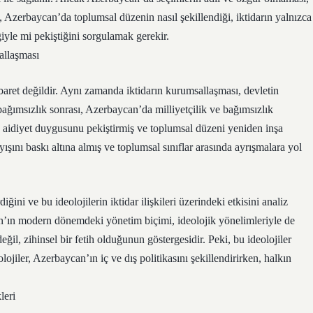
 Azerbaycan’da toplumsal düzenin nasıl şekillendiği, iktidarın yalnızca
iyle mi pekiştiğini sorgulamak gerekir.
allaşması
baret değildir. Aynı zamanda iktidarın kurumsallaşması, devletin
 bağımsızlık sonrası, Azerbaycan’da milliyetçilik ve bağımsızlık
kın aidiyet duygusunu pekiştirmiş ve toplumsal düzeni yeniden inşa
yışını baskı altına almış ve toplumsal sınıflar arasında ayrışmalara yol
ğini ve bu ideolojilerin iktidar ilişkileri üzerindeki etkisini analiz
an’ın modern dönemdeki yönetim biçimi, ideolojik yönelimleriyle de
değil, zihinsel bir fetih olduğunun göstergesidir. Peki, bu ideolojiler
jiler, Azerbaycan’ın iç ve dış politikasını şekillendirirken, halkın
leri