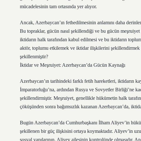
mücadelesinin tam ortasında yer alıyor.
Ancak, Azerbaycan’ın fethedilmesinin anlamını daha derinleme
Bu topraklar, gücün nasıl şekillendiği ve bu gücün meşruiyet 
iktidarın halk tarafından kabul edilmesi ve bu iktidarın topl
aktör, toplumu etkilemek ve iktidar ilişkilerini şekillendirmek iç
şekillenmiştir?
İktidar ve Meşruiyet: Azerbaycan’da Gücün Kaynağı
Azerbaycan’ın tarihindeki farklı fetih hareketleri, iktidarın 
İmparatorluğu’na, ardından Rusya ve Sovyetler Birliği’ne kad
şekillendirmiştir. Meşruiyet, genellikle hükümetin halk tarafı
çöküşünden sonra bağımsızlık kazanan Azerbaycan’da, iktidar
Bugün Azerbaycan’da Cumhurbaşkanı İlham Aliyev’in hüküme
şekillenen bir güç ilişkisini ortaya koymaktadır. Aliyev’in uz
sosyal yapılarının, Aliyev ailesinin kontrolünde olmasıdır. Anc