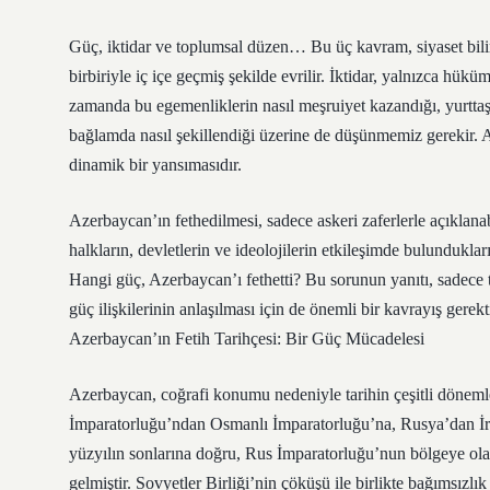
Güç, iktidar ve toplumsal düzen… Bu üç kavram, siyaset bilim
birbiriyle iç içe geçmiş şekilde evrilir. İktidar, yalnızca hük
zamanda bu egemenliklerin nasıl meşruiyet kazandığı, yurttaşla
bağlamda nasıl şekillendiği üzerine de düşünmemiz gerekir. Az
dinamik bir yansımasıdır.
Azerbaycan’ın fethedilmesi, sadece askeri zaferlerle açıklan
halkların, devletlerin ve ideolojilerin etkileşimde bulundukları
Hangi güç, Azerbaycan’ı fethetti? Bu sorunun yanıtı, sadece t
güç ilişkilerinin anlaşılması için de önemli bir kavrayış gerekt
Azerbaycan’ın Fetih Tarihçesi: Bir Güç Mücadelesi
Azerbaycan, coğrafi konumu nedeniyle tarihin çeşitli dönemler
İmparatorluğu’ndan Osmanlı İmparatorluğu’na, Rusya’dan İran’
yüzyılın sonlarına doğru, Rus İmparatorluğu’nun bölgeye olan
gelmiştir. Sovyetler Birliği’nin çöküşü ile birlikte bağımsız