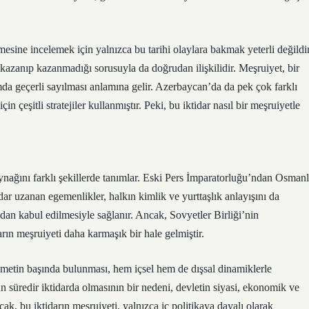
sine incelemek için yalnızca bu tarihi olaylara bakmak yeterli değildir
kazanıp kazanmadığı sorusuyla da doğrudan ilişkilidir. Meşruiyet, bir
umda geçerli sayılması anlamına gelir. Azerbaycan’da da pek çok farklı
in çeşitli stratejiler kullanmıştır. Peki, bu iktidar nasıl bir meşruiyetle
kaynağını farklı şekillerde tanımlar. Eski Pers İmparatorluğu’ndan Osmanl
ar uzanan egemenlikler, halkın kimlik ve yurttaşlık anlayışını da
ndan kabul edilmesiyle sağlanır. Ancak, Sovyetler Birliği’nin
ın meşruiyeti daha karmaşık bir hale gelmiştir.
tin başında bulunması, hem içsel hem de dışsal dinamiklerle
un süredir iktidarda olmasının bir nedeni, devletin siyasi, ekonomik ve
ak, bu iktidarın meşruiyeti, yalnızca iç politikaya dayalı olarak