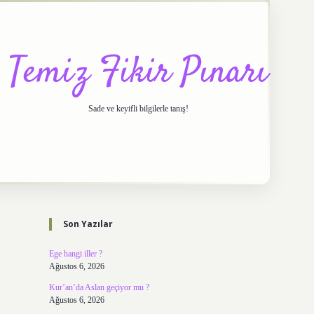
Temiz Fikir Pınarı
Sade ve keyifli bilgilerle tanış!
Sidebar
https://elexbett.net/
bete
Son Yazılar
Ege hangi iller ?
Ağustos 6, 2026
Kur’an’da Aslan geçiyor mu ?
Ağustos 6, 2026