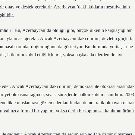
ir onay ve destek gerektirir. Azerbaycan’daki iktidarın meşruiyetinin
kilidir.
emlidir? Bu, Azerbaycan’da olduğu gibi, birçok ülkenin karşılaştığı bir
n onaylanması gerekir. Ancak Azerbaycan’daki durum, devletin güçlü bir
an nasıl sorunlar doğurduğunu da gösteriyor. Bu durumda yurttaşlar ne
lk, iktidarını kabul ettiği için mi, yoksa başka etkenlerden dolayı
ade eder. Ancak Azerbaycan’daki durum, demokrasi ile otokrasi arasındak
iyet olmasına rağmen, siyasi süreçlerde halkın katılımı sınırlıdır. 2003
genellikle uluslararası gözlemciler tarafından demokratik olmayan olarak
n yalnızca formal bir yapı mı yoksa derin bir toplumsal katılımın ürünü
mı ile sağlanır. Ancak Azerbaycan’da seçimlerin adil ve özgür olmaması,