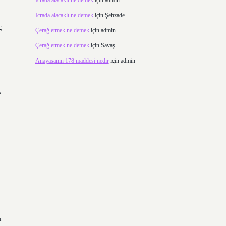
Icrada alacaklı ne demek
için
admin
Icrada alacaklı ne demek
için
Şehzade
ç
Çerağ etmek ne demek
için
admin
Çerağ etmek ne demek
için
Savaş
Anayasanın 178 maddesi nedir
için
admin
e
ı