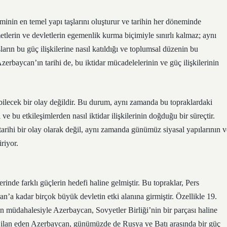
inin en temel yapı taşlarını oluşturur ve tarihin her döneminde
ümetlerin ve devletlerin egemenlik kurma biçimiyle sınırlı kalmaz; aynı
rın bu güç ilişkilerine nasıl katıldığı ve toplumsal düzenin bu
erbaycan’ın tarihi de, bu iktidar mücadelelerinin ve güç ilişkilerinin
abilecek bir olay değildir. Bu durum, aynı zamanda bu topraklardaki
 ve bu etkileşimlerden nasıl iktidar ilişkilerinin doğduğu bir süreçtir.
arihi bir olay olarak değil, aynı zamanda günümüz siyasal yapılarının v
iriyor.
inde farklı güçlerin hedefi haline gelmiştir. Bu topraklar, Pers
a kadar birçok büyük devletin etki alanına girmiştir. Özellikle 19.
 müdahalesiyle Azerbaycan, Sovyetler Birliği’nin bir parçası haline
lık ilan eden Azerbaycan, günümüzde de Rusya ve Batı arasında bir güç