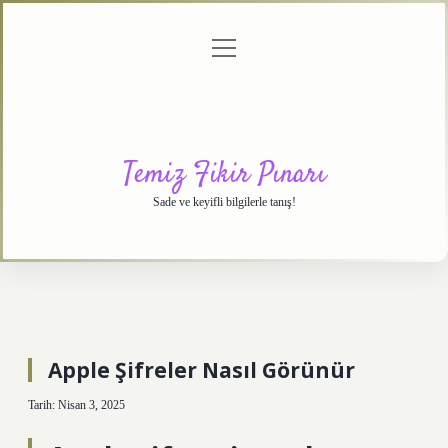
menüyü
Anasayfa
Gizlilik
Yasal
Hakkımızda
aç
Politikası
Uyarı
Temiz Fikir Pınarı
Sade ve keyifli bilgilerle tanış!
Apple Şifreler Nasıl Görünür
Tarih: Nisan 3, 2025