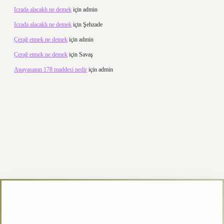
Icrada alacaklı ne demek
için
admin
Icrada alacaklı ne demek
için
Şehzade
Çerağ etmek ne demek
için
admin
Çerağ etmek ne demek
için
Savaş
Anayasanın 178 maddesi nedir
için
admin
texper.xyz