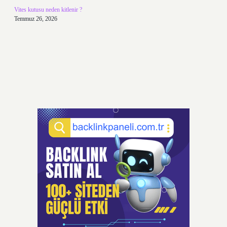
Vites kutusu neden kitlenir ?
Temmuz 26, 2026