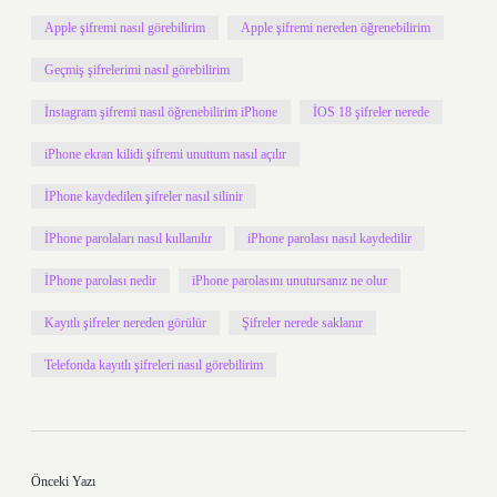
Apple şifremi nasıl görebilirim
Apple şifremi nereden öğrenebilirim
Geçmiş şifrelerimi nasıl görebilirim
İnstagram şifremi nasıl öğrenebilirim iPhone
İOS 18 şifreler nerede
iPhone ekran kilidi şifremi unuttum nasıl açılır
İPhone kaydedilen şifreler nasıl silinir
İPhone parolaları nasıl kullanılır
iPhone parolası nasıl kaydedilir
İPhone parolası nedir
iPhone parolasını unutursanız ne olur
Kayıtlı şifreler nereden görülür
Şifreler nerede saklanır
Telefonda kayıtlı şifreleri nasıl görebilirim
Önceki Yazı