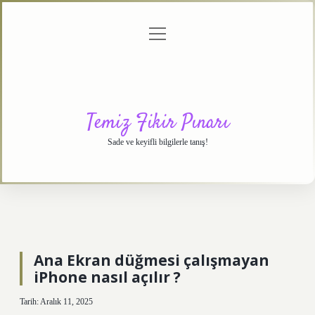
menüyü
Anasayfa
Gizlilik
Yasal
Hakkımızda
aç
Politikası
Uyarı
Temiz Fikir Pınarı
Sade ve keyifli bilgilerle tanış!
Ana Ekran düğmesi çalışmayan
iPhone nasıl açılır ?
Tarih: Aralık 11, 2025