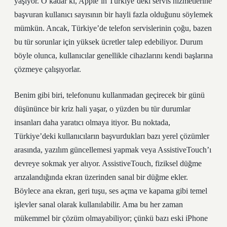
yaşıyor. O kadar ki, Apple’ın Türkiye’deki servis hizmetlerine
başvuran kullanıcı sayısının bir hayli fazla olduğunu söylemek
mümkün. Ancak, Türkiye’de telefon servislerinin çoğu, bazen
bu tür sorunlar için yüksek ücretler talep edebiliyor. Durum
böyle olunca, kullanıcılar genellikle cihazlarını kendi başlarına
çözmeye çalışıyorlar.
Benim gibi biri, telefonunu kullanmadan geçirecek bir günü
düşününce bir kriz hali yaşar, o yüzden bu tür durumlar
insanları daha yaratıcı olmaya itiyor. Bu noktada,
Türkiye’deki kullanıcıların başvurdukları bazı yerel çözümler
arasında, yazılım güncellemesi yapmak veya AssistiveTouch’ı
devreye sokmak yer alıyor. AssistiveTouch, fiziksel düğme
arızalandığında ekran üzerinden sanal bir düğme ekler.
Böylece ana ekran, geri tuşu, ses açma ve kapama gibi temel
işlevler sanal olarak kullanılabilir. Ama bu her zaman
mükemmel bir çözüm olmayabiliyor; çünkü bazı eski iPhone