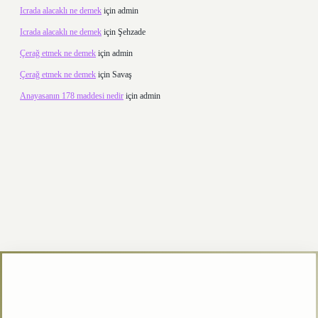
Icrada alacaklı ne demek
için
admin
Icrada alacaklı ne demek
için
Şehzade
Çerağ etmek ne demek
için
admin
Çerağ etmek ne demek
için
Savaş
Anayasanın 178 maddesi nedir
için
admin
betexper.xyz