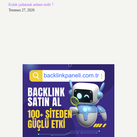
Kulak çınlatmak anlamı nedir ?
Temmuz 27, 2026