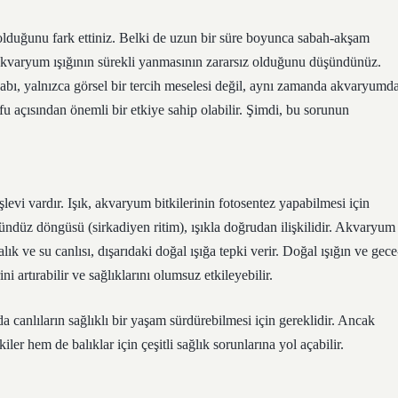
lduğunu fark ettiniz. Belki de uzun bir süre boyunca sabah-akşam
varyum ışığının sürekli yanmasının zararsız olduğunu düşündünüz.
bı, yalnızca görsel bir tercih meselesi değil, aynı zamanda akvaryumd
ufu açısından önemli bir etkiye sahip olabilir. Şimdi, bu sorunun
şlevi vardır. Işık, akvaryum bitkilerinin fotosentez yapabilmesi için
 gündüz döngüsü (sirkadiyen ritim), ışıkla doğrudan ilişkilidir. Akvaryum
ık ve su canlısı, dışarıdaki doğal ışığa tepki verir. Doğal ışığın ve gece
i artırabilir ve sağlıklarını olumsuz etkileyebilir.
 canlıların sağlıklı bir yaşam sürdürebilmesi için gereklidir. Ancak
ler hem de balıklar için çeşitli sağlık sorunlarına yol açabilir.