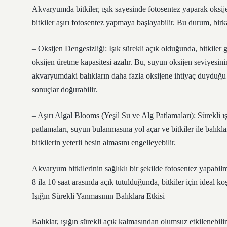
Akvaryumda bitkiler, ışık sayesinde fotosentez yaparak oksije
bitkiler aşırı fotosentez yapmaya başlayabilir. Bu durum, bir
– Oksijen Dengesizliği: Işık sürekli açık olduğunda, bitkiler 
oksijen üretme kapasitesi azalır. Bu, suyun oksijen seviyesini
akvaryumdaki balıkların daha fazla oksijene ihtiyaç duyduğu z
sonuçlar doğurabilir.
– Aşırı Algal Blooms (Yeşil Su ve Alg Patlamaları): Sürekli ı
patlamaları, suyun bulanmasına yol açar ve bitkiler ile balıkl
bitkilerin yeterli besin almasını engelleyebilir.
Akvaryum bitkilerinin sağlıklı bir şekilde fotosentez yapabilme
8 ila 10 saat arasında açık tutulduğunda, bitkiler için ideal ko
Işığın Sürekli Yanmasının Balıklara Etkisi
Balıklar, ışığın sürekli açık kalmasından olumsuz etkilenebilir. 