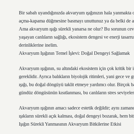
Bir sabah uyandığınızda akvaryum ışığınızın hala yanmakta o
açma-kapama düğmesine basmayı unuttunuz ya da belki de ak
Ama akvaryum ışığı sürekli yanarsa ne olur? Bu sorunun ceva
yaşayan canlıların sağlığı, ekosistem dengesi ve enerji tasarr
derinliklerine inelim.
Akvaryum Işığının Temel İşlevi: Doğal Dengeyi Sağlamak
Akvaryum ışığının, su altındaki ekosistem için çok kritik bir i
gereklidir. Ayrıca balıkların biyolojik ritimleri, yani gece ve
ışığı, bu doğal döngüyü taklit etmeye yardımcı olur. Birçok bal
gündüz döngüsünün kısıtlanması, bu canlıların stres seviyelerin
Akvaryum ışığının amacı sadece estetik değildir; aynı zamanda
ışıkların sürekli açık kalması, doğal dengeyi bozarak, hem bitki
Işığın Sürekli Yanmasının Akvaryum Bitkilerine Etkisi