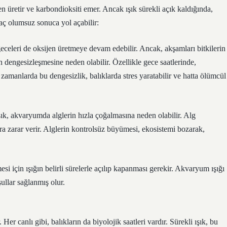
n üretir ve karbondioksiti emer. Ancak ışık sürekli açık kaldığında,
kaç olumsuz sonuca yol açabilir:
geceleri de oksijen üretmeye devam edebilir. Ancak, akşamları bitkilerin
n dengesizleşmesine neden olabilir. Özellikle gece saatlerinde,
amanlarda bu dengesizlik, balıklarda stres yaratabilir ve hatta ölümcül
şık, akvaryumda alglerin hızla çoğalmasına neden olabilir. Alg
ara zarar verir. Alglerin kontrolsüz büyümesi, ekosistemi bozarak,
si için ışığın belirli sürelerle açılıp kapanması gerekir. Akvaryum ışığı
şullar sağlanmış olur.
Her canlı gibi, balıkların da biyolojik saatleri vardır. Sürekli ışık, bu