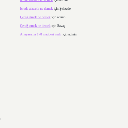
Icrada alacaklı ne demek
için
admin
Icrada alacaklı ne demek
için
Şehzade
Çerağ etmek ne demek
için
admin
Çerağ etmek ne demek
için
Savaş
Anayasanın 178 maddesi nedir
için
admin
ı