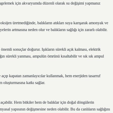
dengelemek için akvaryumda düzenli olarak su değişimi yapmanız
ksijen üretmediğinde, balıkların atıkları suya karışarak amonyak ve
iyelerin artmasına neden olur ve balıkların sağlığı için zararlı olabilir.
 önemli sonuçlar doğurur. Işıkların sürekli açık kalması, elektrik
 ışığın sürekli yanması, ampulün ömrünü kısaltabilir ve sık sık ampul
e açıp kapatan zamanlayıcılar kullanmak, hem enerjiden tasarruf
 oluşturmasına katkı sağlar.
açabilir. Hem bitkiler hem de balıklar için doğal döngülerin
sal yapısının değişmesine neden olabilir. Bu da canlıların sağlığını