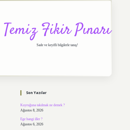
Temiz Fikir Pınarı
Sade ve keyifli bilgilerle tanış!
Sidebar
https://elexbett.net/
be
Son Yazılar
Kuyruğuna takılmak ne demek ?
Ağustos 8, 2026
Ege hangi iller ?
Ağustos 6, 2026