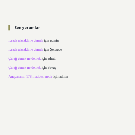
Son yorumlar
Icrada alacaklı ne demek
için
admin
Icrada alacaklı ne demek
için
Şehzade
Çerağ etmek ne demek
için
admin
Çerağ etmek ne demek
için
Savaş
Anayasanın 178 maddesi nedir
için
admin