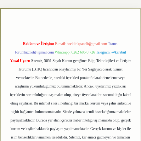
betexper.xyz
Reklam ve İletişim:
E-mail:
backlinkpaneli@gmail.com
Teams:
forumhizmeti@gmail.com
Whatsapp: 0262 606 0 726
Telegram: @karabul
Yasal Uyarı:
Sitemiz, 5651 Sayılı Kanun gereğince Bilgi Teknolojileri ve İletişim
Kurumu (BTK) tarafından onaylanmış bir Yer Sağlayıcı olarak hizmet
vermektedir. Bu nedenle, sitedeki içerikleri proaktif olarak denetleme veya
araştırma yükümlülüğümüz bulunmamaktadır. Ancak, üyelerimiz yazdıkları
içeriklerin sorumluluğunu taşımakta olup, siteye üye olarak bu sorumluluğu kabul
etmiş sayılırlar. Bu internet sitesi, herhangi bir marka, kurum veya şahıs şirketi ile
hiçbir bağlantısı bulunmamaktadır. Sitede yalnızca kendi hazırladığımız makaleler
paylaşılmaktadır. Burada yer alan içerikler haber niteliği taşımamakta olup, gerçek
kurum ve kişiler hakkında paylaşım yapılmamaktadır. Gerçek kurum ve kişiler ile
isim benzerlikleri tamamen tesadüfidir. Sitemiz, kar amacı gütmeyen ve tamamen