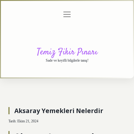
menüyü
Anasayfa
Gizlilik
Yasal
Hakkımızda
aç
Politikası
Uyarı
Temiz Fikir Pınarı
Sade ve keyifli bilgilerle tanış!
Aksaray Yemekleri Nelerdir
Tarih: Ekim 21, 2024