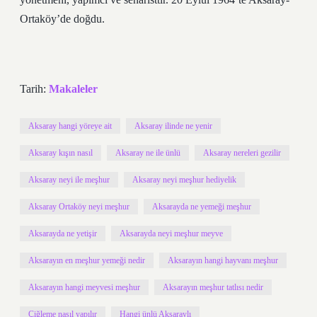
Ortaköy’de doğdu.
Tarih:
Makaleler
Aksaray hangi yöreye ait
Aksaray ilinde ne yenir
Aksaray kışın nasıl
Aksaray ne ile ünlü
Aksaray nereleri gezilir
Aksaray neyi ile meşhur
Aksaray neyi meşhur hediyelik
Aksaray Ortaköy neyi meşhur
Aksarayda ne yemeği meşhur
Aksarayda ne yetişir
Aksarayda neyi meşhur meyve
Aksarayın en meşhur yemeği nedir
Aksarayın hangi hayvanı meşhur
Aksarayın hangi meyvesi meşhur
Aksarayın meşhur tatlısı nedir
Çiğleme nasıl yapılır
Hangi ünlü Aksaraylı