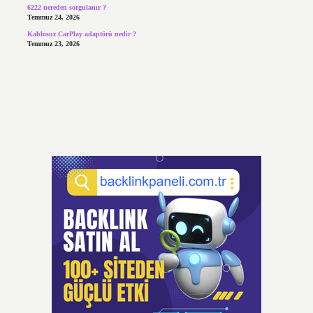
6222 nereden sorgulanır ?
Temmuz 24, 2026
Kablosuz CarPlay adaptörü nedir ?
Temmuz 23, 2026