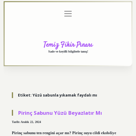
menüyü
Anasayfa
Gizlilik
Yasal
Hakkımızda
aç
Politikası
Uyarı
Temiz Fikir Pınarı
Sade ve keyifli bilgilerle tanış!
Etiket:
Yüzü sabunla yıkamak faydalı mı
Pirinç Sabunu Yüzü Beyazlatır Mı
Tarih: Aralık 22, 2024
Pirinç sabunu ten rengini açar mı? Pirinç suyu cildi eksfoliye