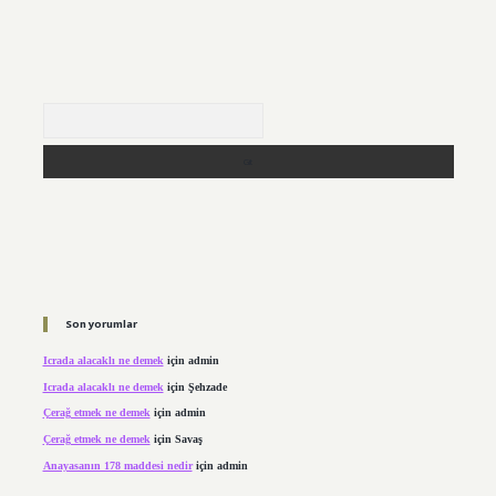
Arama
Son yorumlar
Icrada alacaklı ne demek
için
admin
Icrada alacaklı ne demek
için
Şehzade
Çerağ etmek ne demek
için
admin
Çerağ etmek ne demek
için
Savaş
Anayasanın 178 maddesi nedir
için
admin