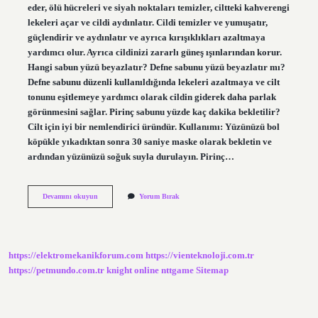
eder, ölü hücreleri ve siyah noktaları temizler, ciltteki kahverengi
lekeleri açar ve cildi aydınlatır. Cildi temizler ve yumuşatır,
güçlendirir ve aydınlatır ve ayrıca kırışıklıkları azaltmaya
yardımcı olur. Ayrıca cildinizi zararlı güneş ışınlarından korur.
Hangi sabun yüzü beyazlatır? Defne sabunu yüzü beyazlatır mı?
Defne sabunu düzenli kullanıldığında lekeleri azaltmaya ve cilt
tonunu eşitlemeye yardımcı olarak cildin giderek daha parlak
görünmesini sağlar. Pirinç sabunu yüzde kaç dakika bekletilir?
Cilt için iyi bir nemlendirici üründür. Kullanımı: Yüzünüzü bol
köpükle yıkadıktan sonra 30 saniye maske olarak bekletin ve
ardından yüzünüzü soğuk suyla durulayın. Pirinç…
Pirinç
Devamını okuyun
Yorum Bırak
Sabunu
Yüzü
Beyazlatır
Mı
https://elektromekanikforum.com
https://vienteknoloji.com.tr
https://petmundo.com.tr
knight online
nttgame
Sitemap