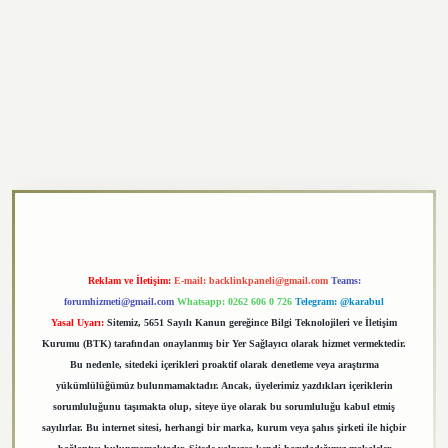
exper.xyz
Reklam ve İletişim:
E-mail:
backlinkpaneli@gmail.com
Teams:
forumhizmeti@gmail.com
Whatsapp: 0262 606 0 726
Telegram: @karabul
Yasal Uyarı:
Sitemiz, 5651 Sayılı Kanun gereğince Bilgi Teknolojileri ve İletişim
Kurumu (BTK) tarafından onaylanmış bir Yer Sağlayıcı olarak hizmet vermektedir.
Bu nedenle, sitedeki içerikleri proaktif olarak denetleme veya araştırma
yükümlülüğümüz bulunmamaktadır. Ancak, üyelerimiz yazdıkları içeriklerin
sorumluluğunu taşımakta olup, siteye üye olarak bu sorumluluğu kabul etmiş
sayılırlar. Bu internet sitesi, herhangi bir marka, kurum veya şahıs şirketi ile hiçbir