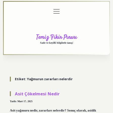
menüyü
Anasayfa
Gizlilik
Yasal
Hakkımızda
aç
Politikası
Uyarı
Temiz Fikir Pınarı
Sade ve keyifli bilgilerle tanış!
Etiket:
Yağmurun zararları nelerdir
Asit Çökelmesi Nedir
Tarih: Mart 17, 2025
Asit yağmuru nedir, zararları nelerdir? Sonuç olarak, asidik