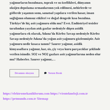
yağmurların bozulması, toprak ve su özellikleri, dünyanın
oksijen depolama ormanlarının yok edilmesi, nehirlerde ve
göllerde yaşamın sonu, sanatsal yapılara verilen hasar, insan
sağlığının olumsuz etkileri ve doğal dengede kısa bozulma.
Türkiye’de hiç asit yağmuru oldu mu? Evet. Endüstriyel tesisler
tarafından yayılan atık gazlar nedeniyle düşen asidik
yağmurlara ek olarak, Adana’da Körfez Savaşı nedeniyle Körfez
Savaşı nedeniyle Adana’da yoğun asit yağmuru gözlenmiştir. Asit
yağmuru nedir kısaca tanım? Saurer yağmur, asidik
kimyasallara yağmur, kar, sis, çiy veya kuru parçacıklar şeklinde
verilen isimdir. SO2 ve NO2 gazları asit yağmurlarına neden olur
mu? Haberler. Saurer yağmur,…
Asit
Devamını okuyun
Yorum Bırak
Çökelmesi
Nedir
https://elektromekanikforum.com
https://vienteknoloji.com.tr
https://petmundo.com.tr
Sitemap