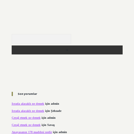
Arama
Son yorumlar
Icrada alacaklı ne demek
için
admin
Icrada alacaklı ne demek
için
Şehzade
Çerağ etmek ne demek
için
admin
Çerağ etmek ne demek
için
Savaş
Anayasanın 178 maddesi nedir
için
admin