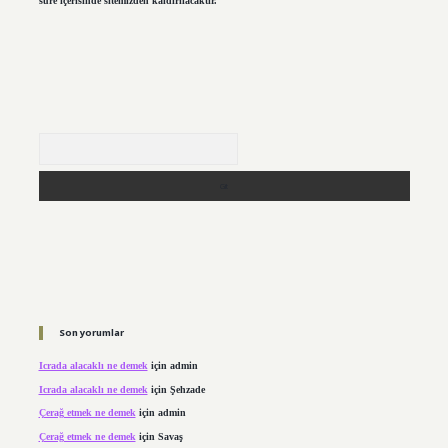
süre içerisinde sitemizden kaldırılacaktır.
Arama
Son yorumlar
Icrada alacaklı ne demek
için
admin
Icrada alacaklı ne demek
için
Şehzade
Çerağ etmek ne demek
için
admin
Çerağ etmek ne demek
için
Savaş