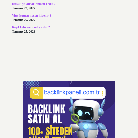
Kulak çınlatmak anlamı nedir ?
Temmuz 27, 2026
Vites kutusu neden kitlenir ?
Temmuz 26, 2026
Keyif kelimesi nasıl yazılır ?
Temmuz 25, 2026