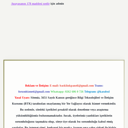
Anayasanın 178 maddesi nedir
için
admin
https://elexbett.net/
betexper.xyz
Reklam ve İletişim:
E-mail:
backlinkpaneli@gmail.com
Teams:
forumhizmeti@gmail.com
Whatsapp: 0262 606 0 726
Telegram: @karabul
Yasal Uyarı:
Sitemiz, 5651 Sayılı Kanun gereğince Bilgi Teknolojileri ve İletişim
Kurumu (BTK) tarafından onaylanmış bir Yer Sağlayıcı olarak hizmet vermektedir.
Bu nedenle, sitedeki içerikleri proaktif olarak denetleme veya araştırma
yükümlülüğümüz bulunmamaktadır. Ancak, üyelerimiz yazdıkları içeriklerin
sorumluluğunu taşımakta olup, siteye üye olarak bu sorumluluğu kabul etmiş
sayılırlar. Bu internet sitesi, herhangi bir marka, kurum veya şahıs şirketi ile hiçbir