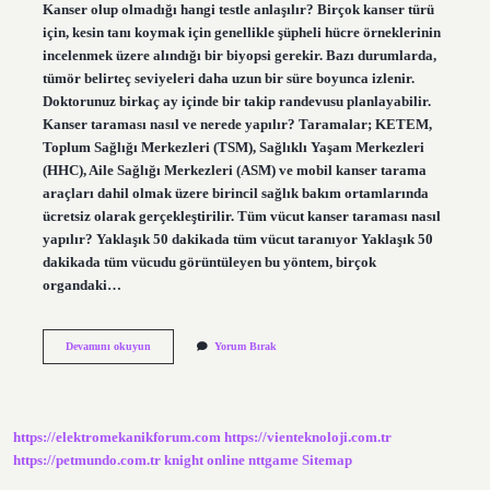
Kanser olup olmadığı hangi testle anlaşılır? Birçok kanser türü
için, kesin tanı koymak için genellikle şüpheli hücre örneklerinin
incelenmek üzere alındığı bir biyopsi gerekir. Bazı durumlarda,
tümör belirteç seviyeleri daha uzun bir süre boyunca izlenir.
Doktorunuz birkaç ay içinde bir takip randevusu planlayabilir.
Kanser taraması nasıl ve nerede yapılır? Taramalar; KETEM,
Toplum Sağlığı Merkezleri (TSM), Sağlıklı Yaşam Merkezleri
(HHC), Aile Sağlığı Merkezleri (ASM) ve mobil kanser tarama
araçları dahil olmak üzere birincil sağlık bakım ortamlarında
ücretsiz olarak gerçekleştirilir. Tüm vücut kanser taraması nasıl
yapılır? Yaklaşık 50 dakikada tüm vücut taranıyor Yaklaşık 50
dakikada tüm vücudu görüntüleyen bu yöntem, birçok
organdaki…
Kanser
Devamını okuyun
Yorum Bırak
Taraması
Testi
Nasıl
Yapılır
https://elektromekanikforum.com
https://vienteknoloji.com.tr
https://petmundo.com.tr
knight online
nttgame
Sitemap