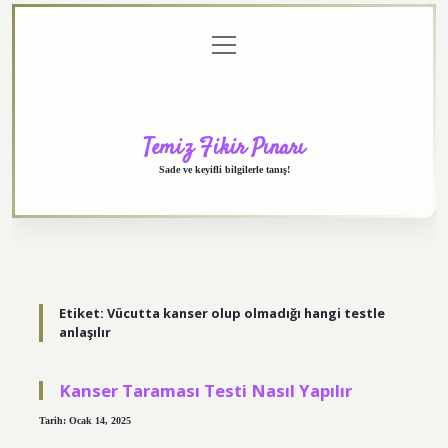
menüyü
Anasayfa
Gizlilik
Yasal
Hakkımızda
aç
Politikası
Uyarı
Temiz Fikir Pınarı
Sade ve keyifli bilgilerle tanış!
Etiket:
Vücutta kanser olup olmadığı hangi testle
anlaşılır
Kanser Taraması Testi Nasıl Yapılır
Tarih: Ocak 14, 2025