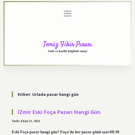
menüyü
Anasayfa
Gizlilik
Yasal
Hakkımızda
aç
Politikası
Uyarı
Temiz Fikir Pınarı
Sade ve keyifli bilgilerle tanış!
Etiket:
Urlada pazar hangi gün
İZmir Eski Foça Pazarı Hangi Gün
Tarih: Ekim 21, 2024
Eski Foça pazar hangi gün? Foça’da her pazar günü saat 08:30