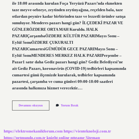
ile 18:00 arasında kurulan Foça Yeryüzü Pazarı’nda ekmekten
taze meyve-sebzeye, zeytinden zeytinyağına, reçelden bala, taze
otlardan peynire kadar birbirinden taze ve lezzetli ürünler satışa
sunuluyor. Menderes pazarı hangi gün? İLÇEDEKİ PAZAR VE
GÜNLERÖZDERE ORTA MAH Kuruldu. HALK
PAZARIÇarşambaÖZDERE KÜLTÜR PAZARIMayıs Sonu –
Eylül SonuÖZDERE ÇUKURALTI
PAZARICumartesiGÜMÜDÜR GECE PAZARIMayıs Sonu –
Eylül SonuMENDERES MERKEZ HALK PAZARIPerşembe –
Pazar1 satır daha Gediz pazarı hangi gün? Gediz Belediyesi’ne
ait Gediz Pazarı, koronavirüs (COVID-19) tedbirleri kapsamında
cumartesi günü ilçemizde kurularak, tedbirler kapsamında
pazartesi, çarşamba ve cuma günleri 09:00-18:00 saatleri
arasında halkımıza hizmet verecektir.…
İZmir
Devamını okuyun
Yorum Bırak
Eski
Foça
Pazarı
Hangi
Gün
https://elektromekanikforum.com
https://vienteknoloji.com.tr
https://petmundo.com.tr
knight online
nttgame
Sitemap