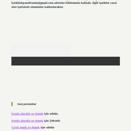
backlinkpanelicomtr@gmail.com
adresine bildirmeniz halinde, ilgili içerikler yasal
süre içerisinde sitemizden kaldırılacaktır.
Arama
Son yorumlar
Icrada alacaklı ne demek
için
admin
Icrada alacaklı ne demek
için
Şehzade
Çerağ etmek ne demek
için
admin