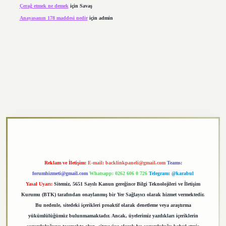
Çerağ etmek ne demek
için
Savaş
Anayasanın 178 maddesi nedir
için
admin
https://elexbett.net/
betexper.xyz
Reklam ve İletişim:
E-mail:
backlinkpaneli@gmail.com
Teams:
forumhizmeti@gmail.com
Whatsapp: 0262 606 0 726
Telegram: @karabul
Yasal Uyarı:
Sitemiz, 5651 Sayılı Kanun gereğince Bilgi Teknolojileri ve İletişim
Kurumu (BTK) tarafından onaylanmış bir Yer Sağlayıcı olarak hizmet vermektedir.
Bu nedenle, sitedeki içerikleri proaktif olarak denetleme veya araştırma
yükümlülüğümüz bulunmamaktadır. Ancak, üyelerimiz yazdıkları içeriklerin