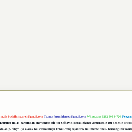
-mail:
backlinkpaneli@gmail.com
Teams:
forumhizmeti@gmail.com
Whatsapp: 0262 606 0 726
Telegra
im Kurumu (BTK) tarafından onaylanmış bir Yer Sağlayıcı olarak hizmet vermektedir. Bu nedenle, sited
 olup, siteye üye olarak bu sorumluluğu kabul etmiş sayılırlar. Bu internet sitesi, herhangi bir mark