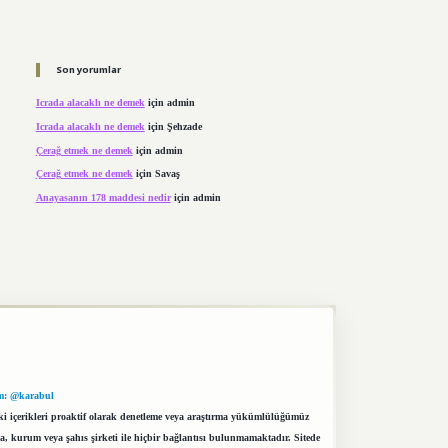
Son yorumlar
Icrada alacaklı ne demek
için
admin
Icrada alacaklı ne demek
için
Şehzade
Çerağ etmek ne demek
için
admin
Çerağ etmek ne demek
için
Savaş
Anayasanın 178 maddesi nedir
için
admin
m: @karabul
eki içerikleri proaktif olarak denetleme veya araştırma yükümlülüğümüz
a, kurum veya şahıs şirketi ile hiçbir bağlantısı bulunmamaktadır. Sitede