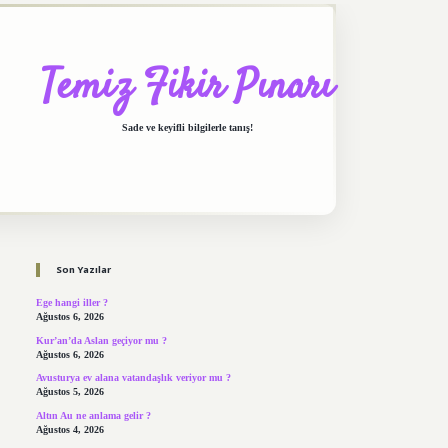
Temiz Fikir Pınarı
Sade ve keyifli bilgilerle tanış!
Sidebar
https://elexbett.net/
betexper.xyz
Son Yazılar
Ege hangi iller ?
Ağustos 6, 2026
Kur’an’da Aslan geçiyor mu ?
Ağustos 6, 2026
Avusturya ev alana vatandaşlık veriyor mu ?
Ağustos 5, 2026
Altın Au ne anlama gelir ?
Ağustos 4, 2026