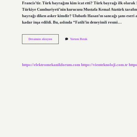
Francis’tir. Türk bayrağını kim icat etti? Türk bayrağı ilk olarak
Türkiye Cumhuriyeti’nin kurucusu Mustafa Kemal Atatürk tarafın
bayrağı diken asker kimdir? Ulubatlı Hasan’ın sancağı şans eseri a
kadar inşa edildi. Bu, aslında “Fatih’in deneyimli resmi…
Türk
Devamını okuyun
Yorum Bırak
Bayrağını
Ilk
Kim
Dikti
https://elektromekanikforum.com
https://vienteknoloji.com.tr
http