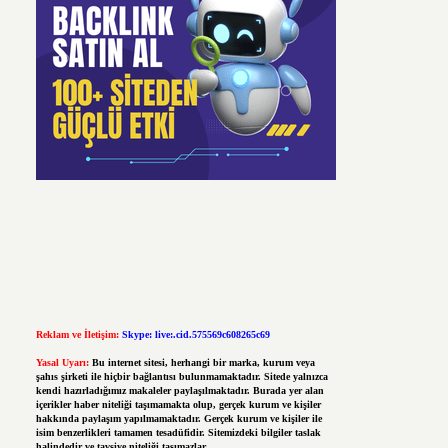
Reklam ve İletişim:
Skype: live:.cid.575569c608265c69
Yasal Uyarı:
Bu internet sitesi, herhangi bir marka, kurum veya
şahıs şirketi ile hiçbir bağlantısı bulunmamaktadır. Sitede yalnızca
kendi hazırladığımız makaleler paylaşılmaktadır. Burada yer alan
içerikler haber niteliği taşımamakta olup, gerçek kurum ve kişiler
hakkında paylaşım yapılmamaktadır. Gerçek kurum ve kişiler ile
isim benzerlikleri tamamen tesadüfidir. Sitemizdeki bilgiler taslak
halindedir ve tavsiye niteliği taşımazlar.