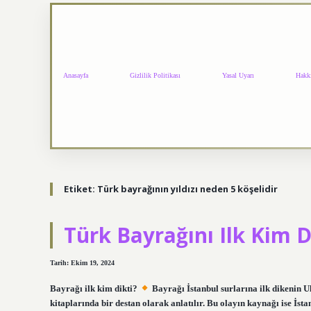
Anasayfa
Gizlilik Politikası
Yasal Uyarı
Hakk
Etiket:
Türk bayrağının yıldızı neden 5 köşelidir
Türk Bayrağını Ilk Kim D
Tarih: Ekim 19, 2024
Bayrağı ilk kim dikti?
Bayrağı İstanbul surlarına ilk dikenin Ul
kitaplarında bir destan olarak anlatılır. Bu olayın kaynağı ise İsta