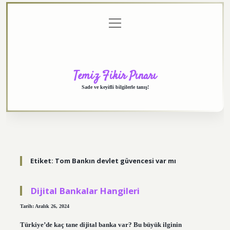
menüyü
Anasayfa
Gizlilik
Yasal
Hakkımızda
aç
Politikası
Uyarı
Temiz Fikir Pınarı
Sade ve keyifli bilgilerle tanış!
Etiket:
Tom Bankın devlet güvencesi var mı
Dijital Bankalar Hangileri
Tarih: Aralık 26, 2024
Türkiye’de kaç tane dijital banka var? Bu büyük ilginin