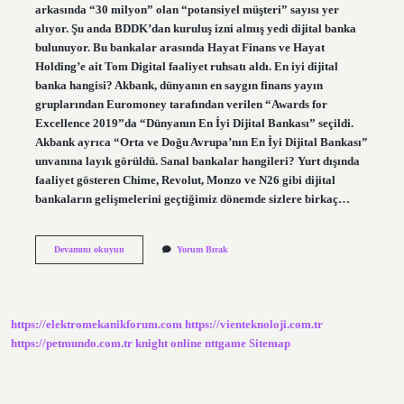
arkasında “30 milyon” olan “potansiyel müşteri” sayısı yer
alıyor. Şu anda BDDK’dan kuruluş izni almış yedi dijital banka
bulunuyor. Bu bankalar arasında Hayat Finans ve Hayat
Holding’e ait Tom Digital faaliyet ruhsatı aldı. En iyi dijital
banka hangisi? Akbank, dünyanın en saygın finans yayın
gruplarından Euromoney tarafından verilen “Awards for
Excellence 2019”da “Dünyanın En İyi Dijital Bankası” seçildi.
Akbank ayrıca “Orta ve Doğu Avrupa’nın En İyi Dijital Bankası”
unvanına layık görüldü. Sanal bankalar hangileri? Yurt dışında
faaliyet gösteren Chime, Revolut, Monzo ve N26 gibi dijital
bankaların gelişmelerini geçtiğimiz dönemde sizlere birkaç…
Dijital
Devamını okuyun
Yorum Bırak
Bankalar
Hangileri
https://elektromekanikforum.com
https://vienteknoloji.com.tr
https://petmundo.com.tr
knight online
nttgame
Sitemap