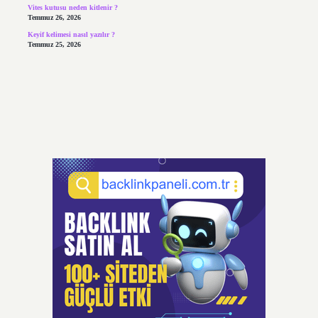
Vites kutusu neden kitlenir ?
Temmuz 26, 2026
Keyif kelimesi nasıl yazılır ?
Temmuz 25, 2026