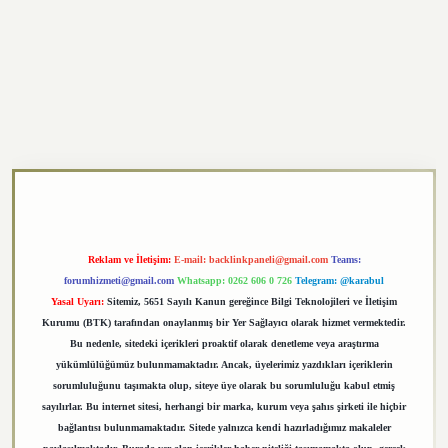
texper.xyz
Reklam ve İletişim:
E-mail:
backlinkpaneli@gmail.com
Teams:
forumhizmeti@gmail.com
Whatsapp: 0262 606 0 726
Telegram: @karabul
Yasal Uyarı:
Sitemiz, 5651 Sayılı Kanun gereğince Bilgi Teknolojileri ve İletişim
Kurumu (BTK) tarafından onaylanmış bir Yer Sağlayıcı olarak hizmet vermektedir.
Bu nedenle, sitedeki içerikleri proaktif olarak denetleme veya araştırma
yükümlülüğümüz bulunmamaktadır. Ancak, üyelerimiz yazdıkları içeriklerin
sorumluluğunu taşımakta olup, siteye üye olarak bu sorumluluğu kabul etmiş
sayılırlar. Bu internet sitesi, herhangi bir marka, kurum veya şahıs şirketi ile hiçbir
bağlantısı bulunmamaktadır. Sitede yalnızca kendi hazırladığımız makaleler