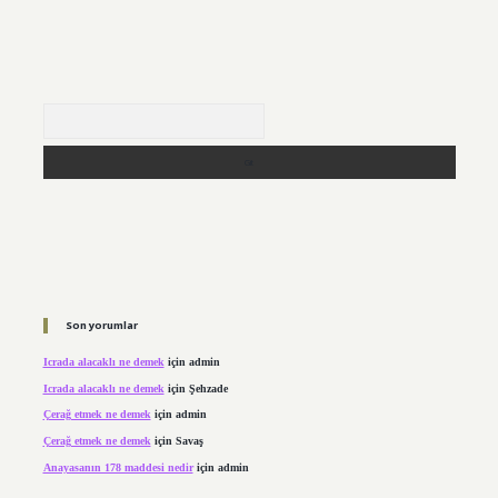
Arama
Son yorumlar
Icrada alacaklı ne demek
için
admin
Icrada alacaklı ne demek
için
Şehzade
Çerağ etmek ne demek
için
admin
Çerağ etmek ne demek
için
Savaş
Anayasanın 178 maddesi nedir
için
admin