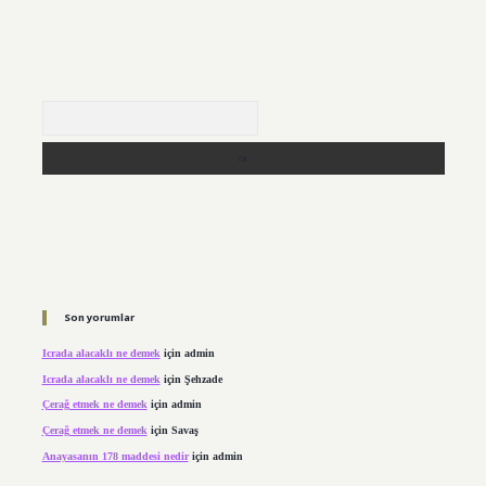
Arama
Son yorumlar
Icrada alacaklı ne demek
için
admin
Icrada alacaklı ne demek
için
Şehzade
Çerağ etmek ne demek
için
admin
Çerağ etmek ne demek
için
Savaş
Anayasanın 178 maddesi nedir
için
admin