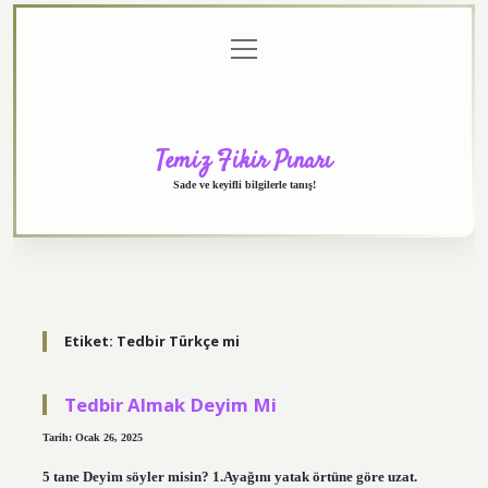
menüyü
Anasayfa
Gizlilik
Yasal
Hakkımızda
aç
Politikası
Uyarı
Temiz Fikir Pınarı
Sade ve keyifli bilgilerle tanış!
Etiket:
Tedbir Türkçe mi
Tedbir Almak Deyim Mi
Tarih: Ocak 26, 2025
5 tane Deyim söyler misin? 1.Ayağını yatak örtüne göre uzat.