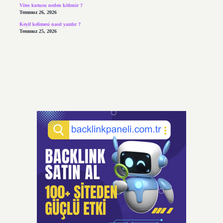
Vites kutusu neden kitlenir ?
Temmuz 26, 2026
Keyif kelimesi nasıl yazılır ?
Temmuz 25, 2026