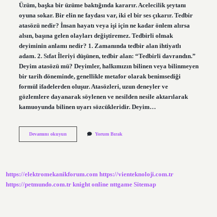
Üzüm, başka bir üzüme baktığında kararır. Acelecilik şeytanı
oyuna sokar. Bir elin ne faydası var, iki el bir ses çıkarır. Tedbir
atasözü nedir? İnsan hayatı veya işi için ne kadar önlem alırsa
alsın, başına gelen olayları değiştiremez. Tedbirli olmak
deyiminin anlamı nedir? 1. Zamanında tedbir alan ihtiyatlı
adam. 2. Sıfat İleriyi düşünen, tedbir alan: “Tedbirli davrandın.”
Deyim atasözü mü? Deyimler, halkımızın bilinen veya bilinmeyen
bir tarih döneminde, genellikle metafor olarak benimsediği
formül ifadelerden oluşur. Atasözleri, uzun deneyler ve
gözlemlere dayanarak söylenen ve nesilden nesile aktarılarak
kamuoyunda bilinen uyarı sözcükleridir. Deyim…
Tedbir
Devamını okuyun
Yorum Bırak
Almak
Deyim
Mi
https://elektromekanikforum.com
https://vienteknoloji.com.tr
https://petmundo.com.tr
knight online
nttgame
Sitemap