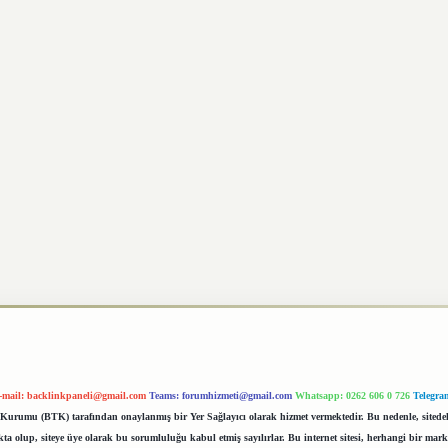
-mail:
backlinkpaneli@gmail.com
Teams:
forumhizmeti@gmail.com
Whatsapp: 0262 606 0 726
Telegra
im Kurumu (BTK) tarafından onaylanmış bir Yer Sağlayıcı olarak hizmet vermektedir. Bu nedenle, sited
 olup, siteye üye olarak bu sorumluluğu kabul etmiş sayılırlar. Bu internet sitesi, herhangi bir mark