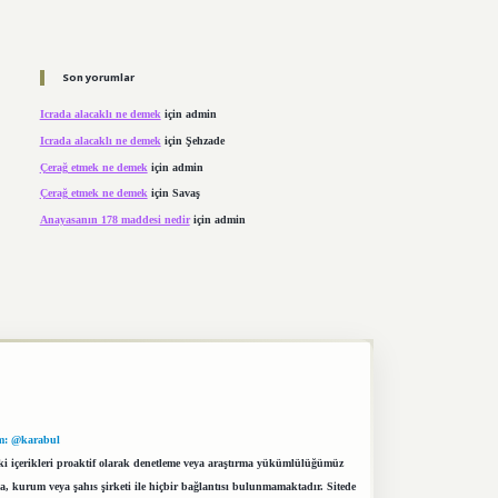
Son yorumlar
Icrada alacaklı ne demek
için
admin
Icrada alacaklı ne demek
için
Şehzade
Çerağ etmek ne demek
için
admin
Çerağ etmek ne demek
için
Savaş
Anayasanın 178 maddesi nedir
için
admin
m: @karabul
eki içerikleri proaktif olarak denetleme veya araştırma yükümlülüğümüz
a, kurum veya şahıs şirketi ile hiçbir bağlantısı bulunmamaktadır. Sitede