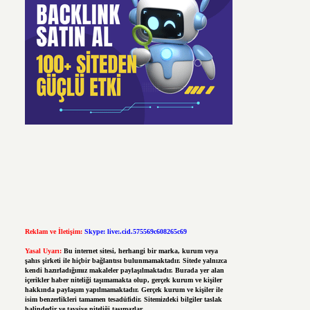
Reklam ve İletişim:
Skype: live:.cid.575569c608265c69
Yasal Uyarı:
Bu internet sitesi, herhangi bir marka, kurum veya
şahıs şirketi ile hiçbir bağlantısı bulunmamaktadır. Sitede yalnızca
kendi hazırladığımız makaleler paylaşılmaktadır. Burada yer alan
içerikler haber niteliği taşımamakta olup, gerçek kurum ve kişiler
hakkında paylaşım yapılmamaktadır. Gerçek kurum ve kişiler ile
isim benzerlikleri tamamen tesadüfidir. Sitemizdeki bilgiler taslak
halindedir ve tavsiye niteliği taşımazlar.