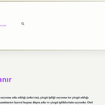
ımızda
anır
yısına atkı sıklığı (atkı/cm), çözgü ipliği sayısına ise çözgü sıklığı
antimetre karesi başına düşen atkı ve çözgü ipliklerinin sayısıdır. Otel