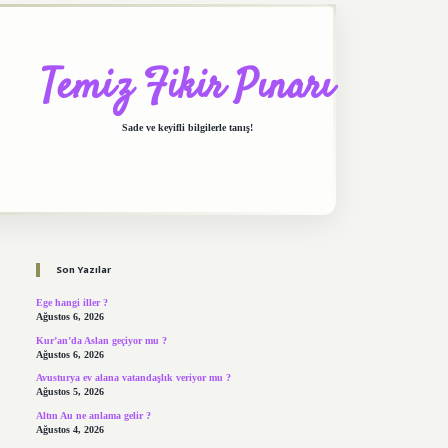
Temiz Fikir Pınarı
Sade ve keyifli bilgilerle tanış!
Sidebar
https://elexbett.net/
betexper.xyz
Son Yazılar
Ege hangi iller ?
Ağustos 6, 2026
Kur’an’da Aslan geçiyor mu ?
Ağustos 6, 2026
Avusturya ev alana vatandaşlık veriyor mu ?
Ağustos 5, 2026
Altın Au ne anlama gelir ?
Ağustos 4, 2026