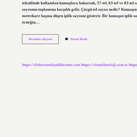
tekstilinde kullanılan kumaşlara bakarsak, 57-tel, 63-tel ve 83-tel 
sayısının toplamına karşılık gelir. Çözgü tel sayısı nedir? Kumaşın 
metrekare başına düşen iplik sayısını gösterir. Bir kumaşın iplik say
örneğin…
Atkı
Devamını okuyun
Yorum Bırak
Sıklığı
Nasıl
Hesaplanır
https://elektromekanikforum.com
https://vienteknoloji.com.tr
http