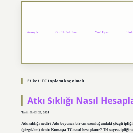
Anasayfa
Gizlilik Politikası
Yasal Uyarı
Hakk
Etiket:
TC toplamı kaç olmalı
Atkı Sıklığı Nasıl Hesapl
Tarih: Eylül 29, 2024
Atkı sıklığı nedir? Atkı boyunca bir cm uzunluğundaki çözgü ipliği sa
(çözgü/cm) denir. Kumaşta TC nasıl hesaplanır? Tel sayısı, ipliğin s