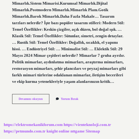
Mimarlık.Sistem Mimarisi.Kurumsal Mimarlık.Dijital
Mimarlık.Postmodern Mimarlık.Mimarlık Planı.Gotik
Mimarlık.Barok Mimarlık.Daha Fazla Makale… Tasarım
tarzları nelerdir? İşte bazı popüler tasarım stilleri: Modern Stil:
Temel Özellikler: Keskin çizgiler, açık düzen, bol doğal ışık. …
Klasik Stil: Temel Özellikler: Sütunlar, simetri, zengin detaylar.
… Rustik Stil: Temel Özellikler: Doğallık, sıcaklık, el yapımı
hissi. … Endüstriyel Stil: … Minimalist Stil: … Eklektik Stil: 29
Mayıs 2024 Mimar çeşitleri nelerdir? Mimarlar 7 gruba ayrılır.
Politik mimarlar, aydınlatma mimarları, araştırma mimarları,
restorasyon mimarları, şehir plancıları ve peyzaj mimarları gibi
farklı mimari türlerine odaklanan mimarlar, iletişim becerileri
ve ekip kurma yetenekleriyle yaşam alanlarınızın kritik…
Mimari
Devamını okuyun
Yorum Bırak
Tarzlar
Nelerdir
https://elektromekanikforum.com
https://vienteknoloji.com.tr
https://petmundo.com.tr
knight online
nttgame
Sitemap