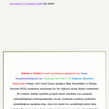
Anayasanın 178 maddesi nedir
için
admin
xper.xyz
Reklam ve İletişim:
E-mail:
backlinkpaneli@gmail.com
Teams:
forumhizmeti@gmail.com
Whatsapp: 0262 606 0 726
Telegram: @karabul
Yasal Uyarı:
Sitemiz, 5651 Sayılı Kanun gereğince Bilgi Teknolojileri ve İletişim
Kurumu (BTK) tarafından onaylanmış bir Yer Sağlayıcı olarak hizmet vermektedir.
Bu nedenle, sitedeki içerikleri proaktif olarak denetleme veya araştırma
yükümlülüğümüz bulunmamaktadır. Ancak, üyelerimiz yazdıkları içeriklerin
sorumluluğunu taşımakta olup, siteye üye olarak bu sorumluluğu kabul etmiş