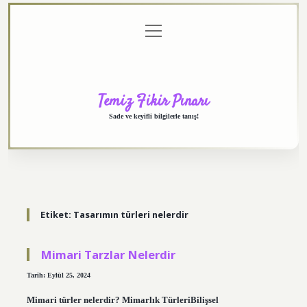
menüyü
Anasayfa
Gizlilik
Yasal
Hakkımızda
aç
Politikası
Uyarı
Temiz Fikir Pınarı
Sade ve keyifli bilgilerle tanış!
Etiket:
Tasarımın türleri nelerdir
Mimari Tarzlar Nelerdir
Tarih: Eylül 25, 2024
Mimari türler nelerdir? Mimarlık TürleriBilişsel