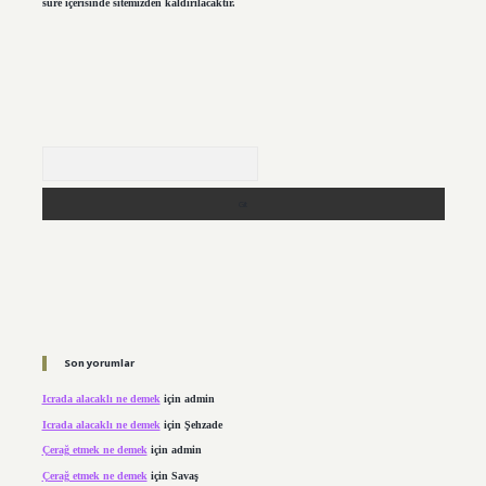
süre içerisinde sitemizden kaldırılacaktır.
Arama
Son yorumlar
Icrada alacaklı ne demek
için
admin
Icrada alacaklı ne demek
için
Şehzade
Çerağ etmek ne demek
için
admin
Çerağ etmek ne demek
için
Savaş