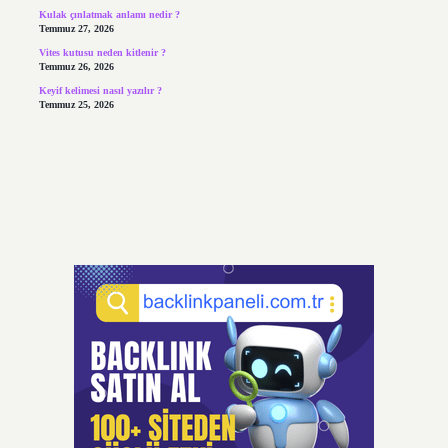
Kulak çınlatmak anlamı nedir ?
Temmuz 27, 2026
Vites kutusu neden kitlenir ?
Temmuz 26, 2026
Keyif kelimesi nasıl yazılır ?
Temmuz 25, 2026