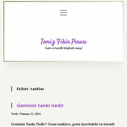
menüyü
Anasayfa
Gizlilik
Yasal
Hakkımızda
aç
Politikası
Uyarı
Temiz Fikir Pınarı
Sade ve keyifli bilgilerle tanış!
Etiket:
tanklar
Geminin tankı nedir
Tarih: Temmuz 11, 2024
Geminin Tankı Nedir? Gemi tankları, gemi üzerindeki en önemli