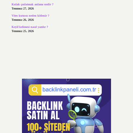
Kulak çınlatmak anlamı nedir ?
Temmuz 27, 2026
Vites kutusu neden kitlenir ?
Temmuz 26, 2026
Keyif kelimesi nasıl yazılır ?
Temmuz 25, 2026