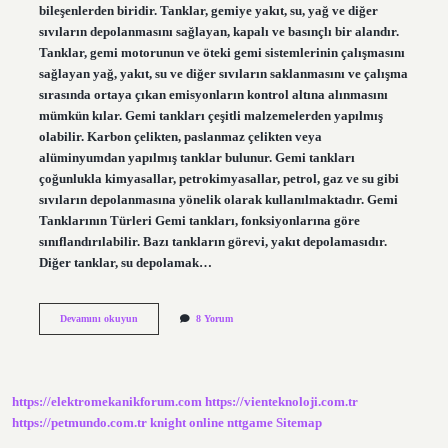
bileşenlerden biridir. Tanklar, gemiye yakıt, su, yağ ve diğer
sıvıların depolanmasını sağlayan, kapalı ve basınçlı bir alandır.
Tanklar, gemi motorunun ve öteki gemi sistemlerinin çalışmasını
sağlayan yağ, yakıt, su ve diğer sıvıların saklanmasını ve çalışma
sırasında ortaya çıkan emisyonların kontrol altına alınmasını
mümkün kılar. Gemi tankları çeşitli malzemelerden yapılmış
olabilir. Karbon çelikten, paslanmaz çelikten veya
alüminyumdan yapılmış tanklar bulunur. Gemi tankları
çoğunlukla kimyasallar, petrokimyasallar, petrol, gaz ve su gibi
sıvıların depolanmasına yönelik olarak kullanılmaktadır. Gemi
Tanklarının Türleri Gemi tankları, fonksiyonlarına göre
sınıflandırılabilir. Bazı tankların görevi, yakıt depolamasıdır.
Diğer tanklar, su depolamak…
Geminin
Devamını okuyun
8 Yorum
tankı
nedir
https://elektromekanikforum.com
https://vienteknoloji.com.tr
https://petmundo.com.tr
knight online
nttgame
Sitemap