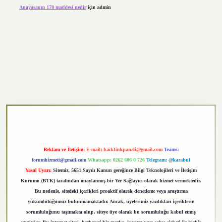
Anayasanın 178 maddesi nedir
için
admin
https://elexbett.net/
betexper.xyz
Reklam ve İletişim:
E-mail:
backlinkpaneli@gmail.com
Teams:
forumhizmeti@gmail.com
Whatsapp: 0262 606 0 726
Telegram: @karabul
Yasal Uyarı:
Sitemiz, 5651 Sayılı Kanun gereğince Bilgi Teknolojileri ve İletişim
Kurumu (BTK) tarafından onaylanmış bir Yer Sağlayıcı olarak hizmet vermektedir.
Bu nedenle, sitedeki içerikleri proaktif olarak denetleme veya araştırma
yükümlülüğümüz bulunmamaktadır. Ancak, üyelerimiz yazdıkları içeriklerin
sorumluluğunu taşımakta olup, siteye üye olarak bu sorumluluğu kabul etmiş