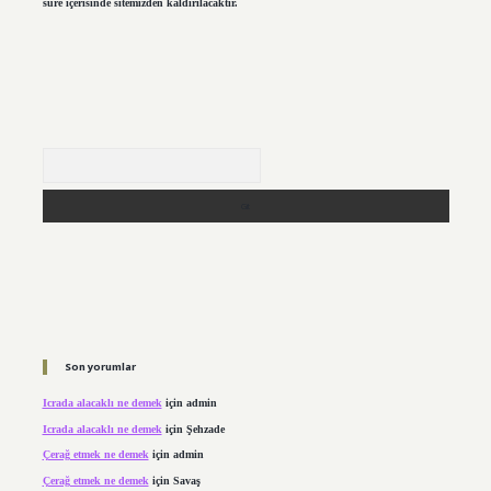
süre içerisinde sitemizden kaldırılacaktır.
Arama
Son yorumlar
Icrada alacaklı ne demek
için
admin
Icrada alacaklı ne demek
için
Şehzade
Çerağ etmek ne demek
için
admin
Çerağ etmek ne demek
için
Savaş