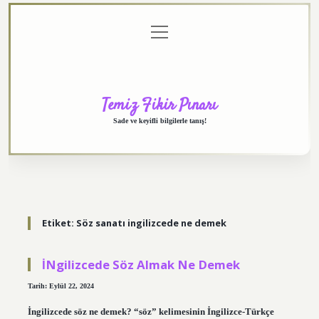
menüyü
Anasayfa
Gizlilik
Yasal
Hakkımızda
aç
Politikası
Uyarı
Temiz Fikir Pınarı
Sade ve keyifli bilgilerle tanış!
Etiket:
Söz sanatı ingilizcede ne demek
İNgilizcede Söz Almak Ne Demek
Tarih: Eylül 22, 2024
İngilizcede söz ne demek? “söz” kelimesinin İngilizce-Türkçe