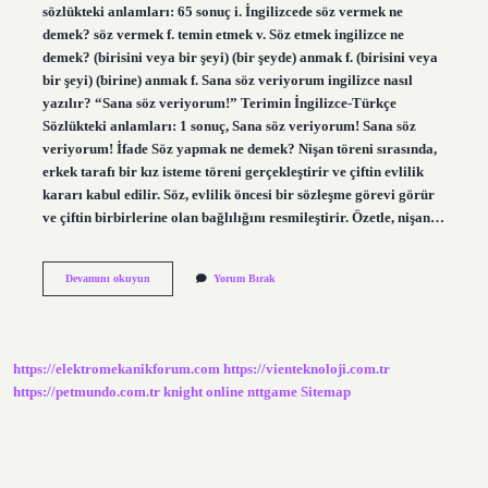
sözlükteki anlamları: 65 sonuç i. İngilizcede söz vermek ne
demek? söz vermek f. temin etmek v. Söz etmek ingilizce ne
demek? (birisini veya bir şeyi) (bir şeyde) anmak f. (birisini veya
bir şeyi) (birine) anmak f. Sana söz veriyorum ingilizce nasıl
yazılır? “Sana söz veriyorum!” Terimin İngilizce-Türkçe
Sözlükteki anlamları: 1 sonuç, Sana söz veriyorum! Sana söz
veriyorum! İfade Söz yapmak ne demek? Nişan töreni sırasında,
erkek tarafı bir kız isteme töreni gerçekleştirir ve çiftin evlilik
kararı kabul edilir. Söz, evlilik öncesi bir sözleşme görevi görür
ve çiftin birbirlerine olan bağlılığını resmileştirir. Özetle, nişan…
İNgilizcede
Devamını okuyun
Yorum Bırak
Söz
Almak
Ne
Demek
https://elektromekanikforum.com
https://vienteknoloji.com.tr
https://petmundo.com.tr
knight online
nttgame
Sitemap