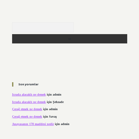
Arama
Son yorumlar
Icrada alacaklı ne demek
için
admin
Icrada alacaklı ne demek
için
Şehzade
Çerağ etmek ne demek
için
admin
Çerağ etmek ne demek
için
Savaş
Anayasanın 178 maddesi nedir
için
admin