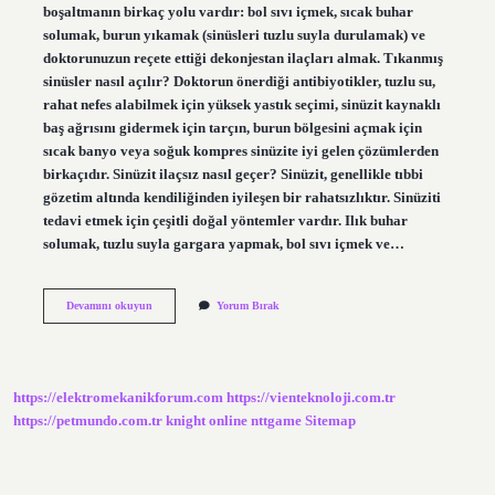
boşaltmanın birkaç yolu vardır: bol sıvı içmek, sıcak buhar
solumak, burun yıkamak (sinüsleri tuzlu suyla durulamak) ve
doktorunuzun reçete ettiği dekonjestan ilaçları almak. Tıkanmış
sinüsler nasıl açılır? Doktorun önerdiği antibiyotikler, tuzlu su,
rahat nefes alabilmek için yüksek yastık seçimi, sinüzit kaynaklı
baş ağrısını gidermek için tarçın, burun bölgesini açmak için
sıcak banyo veya soğuk kompres sinüzite iyi gelen çözümlerden
birkaçıdır. Sinüzit ilaçsız nasıl geçer? Sinüzit, genellikle tıbbi
gözetim altında kendiliğinden iyileşen bir rahatsızlıktır. Sinüziti
tedavi etmek için çeşitli doğal yöntemler vardır. Ilık buhar
solumak, tuzlu suyla gargara yapmak, bol sıvı içmek ve…
Evde
Devamını okuyun
Yorum Bırak
Sinüsler
Nasıl
Açılır
https://elektromekanikforum.com
https://vienteknoloji.com.tr
https://petmundo.com.tr
knight online
nttgame
Sitemap