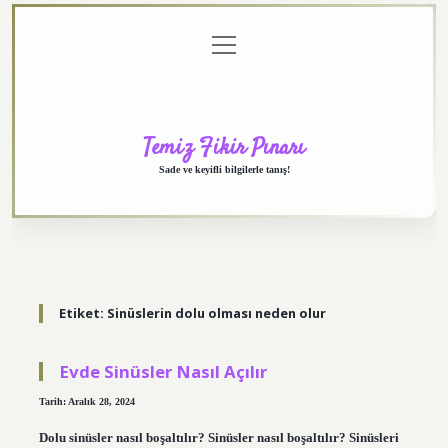
menüyü
Anasayfa
Gizlilik
Yasal
Hakkımızda
aç
Politikası
Uyarı
Temiz Fikir Pınarı
Sade ve keyifli bilgilerle tanış!
Etiket:
Sinüslerin dolu olması neden olur
Evde Sinüsler Nasıl Açılır
Tarih: Aralık 28, 2024
Dolu sinüsler nasıl boşaltılır? Sinüsler nasıl boşaltılır? Sinüsleri