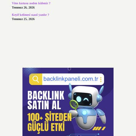
Vites kutusu neden kitlenir ?
Temmuz 26, 2026
Keyif kelimesi nasıl yazılır ?
Temmuz 25, 2026