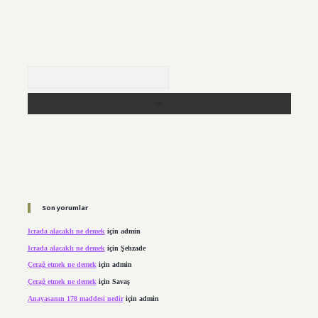
Arama
Son yorumlar
Icrada alacaklı ne demek
için
admin
Icrada alacaklı ne demek
için
Şehzade
Çerağ etmek ne demek
için
admin
Çerağ etmek ne demek
için
Savaş
Anayasanın 178 maddesi nedir
için
admin