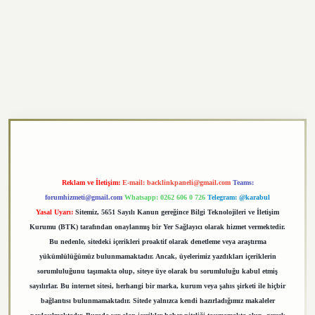
exper.xyz
Reklam ve İletişim:
E-mail:
backlinkpaneli@gmail.com
Teams:
forumhizmeti@gmail.com
Whatsapp: 0262 606 0 726
Telegram: @karabul
Yasal Uyarı:
Sitemiz, 5651 Sayılı Kanun gereğince Bilgi Teknolojileri ve İletişim
Kurumu (BTK) tarafından onaylanmış bir Yer Sağlayıcı olarak hizmet vermektedir.
Bu nedenle, sitedeki içerikleri proaktif olarak denetleme veya araştırma
yükümlülüğümüz bulunmamaktadır. Ancak, üyelerimiz yazdıkları içeriklerin
sorumluluğunu taşımakta olup, siteye üye olarak bu sorumluluğu kabul etmiş
sayılırlar. Bu internet sitesi, herhangi bir marka, kurum veya şahıs şirketi ile hiçbir
bağlantısı bulunmamaktadır. Sitede yalnızca kendi hazırladığımız makaleler