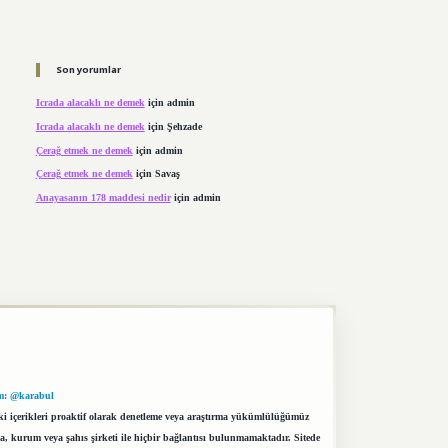
Son yorumlar
Icrada alacaklı ne demek
için
admin
Icrada alacaklı ne demek
için
Şehzade
Çerağ etmek ne demek
için
admin
Çerağ etmek ne demek
için
Savaş
Anayasanın 178 maddesi nedir
için
admin
m: @karabul
eki içerikleri proaktif olarak denetleme veya araştırma yükümlülüğümüz
a, kurum veya şahıs şirketi ile hiçbir bağlantısı bulunmamaktadır. Sitede