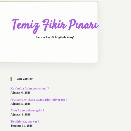
Temiz Fikir Pınarı
Sade ve keyifli bilgilerle tanış!
Sidebar
https://elexbett.net/
betexper.xyz
Son Yazılar
Kur’an’da Aslan geçiyor mu ?
Ağustos 6, 2026
Avusturya ev alana vatandaşlık veriyor mu ?
Ağustos 5, 2026
Altın Au ne anlama gelir ?
Ağustos 4, 2026
Tesbihin kaç taşı var ?
Temmuz 31, 2026