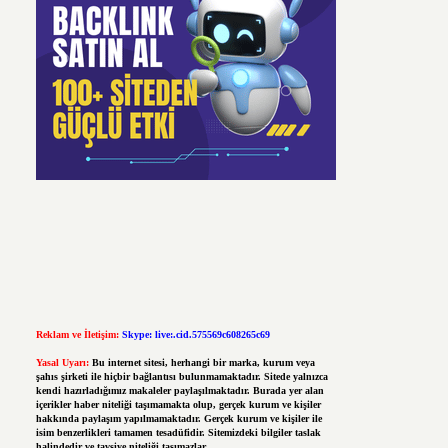
Reklam ve İletişim:
Skype: live:.cid.575569c608265c69
Yasal Uyarı:
Bu internet sitesi, herhangi bir marka, kurum veya
şahıs şirketi ile hiçbir bağlantısı bulunmamaktadır. Sitede yalnızca
kendi hazırladığımız makaleler paylaşılmaktadır. Burada yer alan
içerikler haber niteliği taşımamakta olup, gerçek kurum ve kişiler
hakkında paylaşım yapılmamaktadır. Gerçek kurum ve kişiler ile
isim benzerlikleri tamamen tesadüfidir. Sitemizdeki bilgiler taslak
halindedir ve tavsiye niteliği taşımazlar.