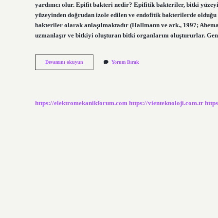
yardımcı olur. Epifit bakteri nedir? Epifitik bakteriler, bitki yüze
yüzeyinden doğrudan izole edilen ve endofitik bakterilerde olduğu
bakteriler olarak anlaşılmaktadır (Hallmann ve ark., 1997; Ahemad
uzmanlaşır ve bitkiyi oluşturan bitki organlarını oluştururlar. Ge
Epifit
Devamını okuyun
Yorum Bırak
Bitki
Nerede
Bulunur
https://elektromekanikforum.com
https://vienteknoloji.com.tr
http