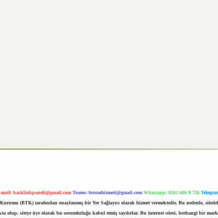
-mail:
backlinkpaneli@gmail.com
Teams:
forumhizmeti@gmail.com
Whatsapp: 0262 606 0 726
Telegra
im Kurumu (BTK) tarafından onaylanmış bir Yer Sağlayıcı olarak hizmet vermektedir. Bu nedenle, sited
 olup, siteye üye olarak bu sorumluluğu kabul etmiş sayılırlar. Bu internet sitesi, herhangi bir mark