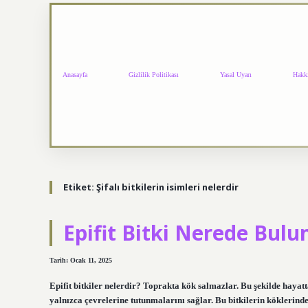
Anasayfa
Gizlilik Politikası
Yasal Uyarı
Hakk
Etiket:
Şifalı bitkilerin isimleri nelerdir
Epifit Bitki Nerede Bulu
Tarih: Ocak 11, 2025
Epifit bitkiler nelerdir? Toprakta kök salmazlar. Bu şekilde hayatta
yalnızca çevrelerine tutunmalarını sağlar. Bu bitkilerin köklerind