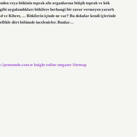
yinden veya bitkinin toprak altı organlarına bitişik toprak ve kök
 gibi uygulandıkları bitkilere herhangi bir zarar vermeyen yararlı
 ve Kibret, … Bitkilerin içinde ne var? Bu dokular kendi içlerinde
nellikle dört bölümde incelenirler. Bunlar…
s://petmundo.com.tr
knight online
nttgame
Sitemap