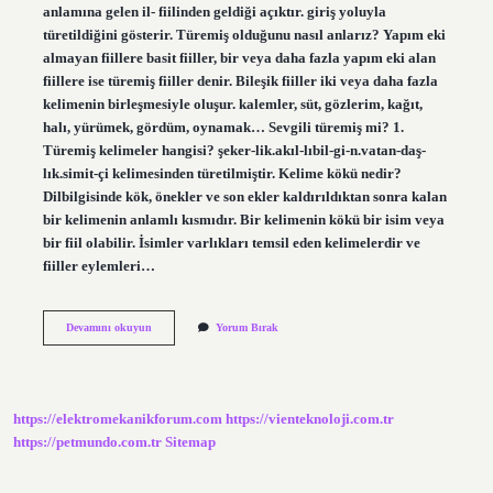
anlamına gelen il- fiilinden geldiği açıktır. giriş yoluyla
türetildiğini gösterir. Türemiş olduğunu nasıl anlarız? Yapım eki
almayan fiillere basit fiiller, bir veya daha fazla yapım eki alan
fiillere ise türemiş fiiller denir. Bileşik fiiller iki veya daha fazla
kelimenin birleşmesiyle oluşur. kalemler, süt, gözlerim, kağıt,
halı, yürümek, gördüm, oynamak… Sevgili türemiş mi? 1.
Türemiş kelimeler hangisi? şeker-lik.akıl-lıbil-gi-n.vatan-daş-
lık.simit-çi kelimesinden türetilmiştir. Kelime kökü nedir?
Dilbilgisinde kök, önekler ve son ekler kaldırıldıktan sonra kalan
bir kelimenin anlamlı kısmıdır. Bir kelimenin kökü bir isim veya
bir fiil olabilir. İsimler varlıkları temsil eden kelimelerdir ve
fiiller eylemleri…
Ilişki
Devamını okuyun
Yorum Bırak
Türemiş
Mi
https://elektromekanikforum.com
https://vienteknoloji.com.tr
https://petmundo.com.tr
Sitemap