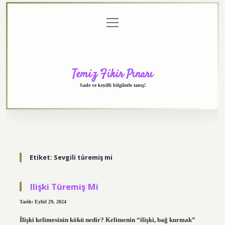
menüyü
Anasayfa
Gizlilik
Yasal
Hakkımızda
aç
Politikası
Uyarı
Temiz Fikir Pınarı
Sade ve keyifli bilgilerle tanış!
Etiket:
Sevgili türemiş mi
Ilişki Türemiş Mi
Tarih: Eylül 29, 2024
İlişki kelimesinin kökü nedir? Kelimenin “ilişki, bağ kurmak”