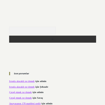
Arama
Son yorumlar
Icrada alacaklı ne demek
için
admin
Icrada alacaklı ne demek
için
Şehzade
Çerağ etmek ne demek
için
admin
Çerağ etmek ne demek
için
Savaş
Anayasanın 178 maddesi nedir
için
admin