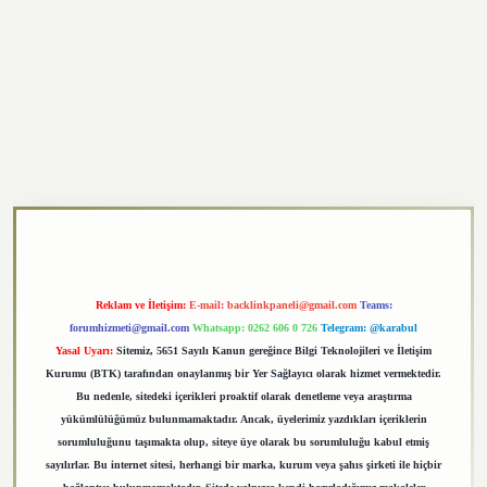
exper.xyz
Reklam ve İletişim:
E-mail:
backlinkpaneli@gmail.com
Teams:
forumhizmeti@gmail.com
Whatsapp: 0262 606 0 726
Telegram: @karabul
Yasal Uyarı:
Sitemiz, 5651 Sayılı Kanun gereğince Bilgi Teknolojileri ve İletişim
Kurumu (BTK) tarafından onaylanmış bir Yer Sağlayıcı olarak hizmet vermektedir.
Bu nedenle, sitedeki içerikleri proaktif olarak denetleme veya araştırma
yükümlülüğümüz bulunmamaktadır. Ancak, üyelerimiz yazdıkları içeriklerin
sorumluluğunu taşımakta olup, siteye üye olarak bu sorumluluğu kabul etmiş
sayılırlar. Bu internet sitesi, herhangi bir marka, kurum veya şahıs şirketi ile hiçbir