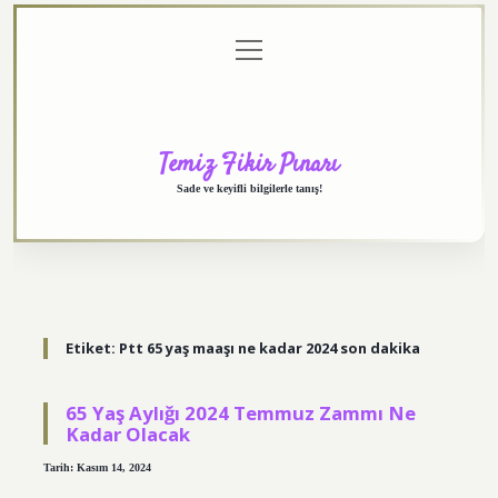
menüyü
Anasayfa
Gizlilik
Yasal
Hakkımızda
aç
Politikası
Uyarı
Temiz Fikir Pınarı
Sade ve keyifli bilgilerle tanış!
Etiket:
Ptt 65 yaş maaşı ne kadar 2024 son dakika
65 Yaş Aylığı 2024 Temmuz Zammı Ne
Kadar Olacak
Tarih: Kasım 14, 2024