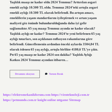
Yaşlılık maaşı ne kadar oldu 2024 Temmuz? Arttırılan asgari
emekli aylığı 10.500 TL oldu. Temmuz 2024’teki artışla asgari
emekli aylığı 10.500 TL olarak belirlendi. Bu artışın amacı,
emeklilerin yaşam standartlarını iyileştirmek ve artan yaşam
maliyeti göz önünde bulundurulduğunda daha iyi gelir
sağlamaktır. 65 yaş maaşı Temmuz ayında ne kadar olacak?
Yaşlılık aylığı ne kadar? Temmuz 2024’te yeni belirlenen 65 yaş
aylığı tutarları, son açıklanan enflasyon rakamlarına göre
belirlendi. Güncellemenin ardından önceki aylarda 3504,84 TL
olarak ödenen 65 yaş aylığı, artışla birlikte 4180,6 TL’ye çıktı.
Ptt 65 yaş maaşı ne kadar 2024 son dakika? Yaşlılık Aylığı
Katkısı 2024 Temmuz ayından itibaren…
65
Devamını okuyun
Yorum Bırak
Yaş
Aylığı
2024
Temmuz
Zammı
https://elektromekanikforum.com
https://vienteknoloji.com.tr
Ne
Kadar
https://petmundo.com.tr
knight online
nttgame
Sitemap
Olacak