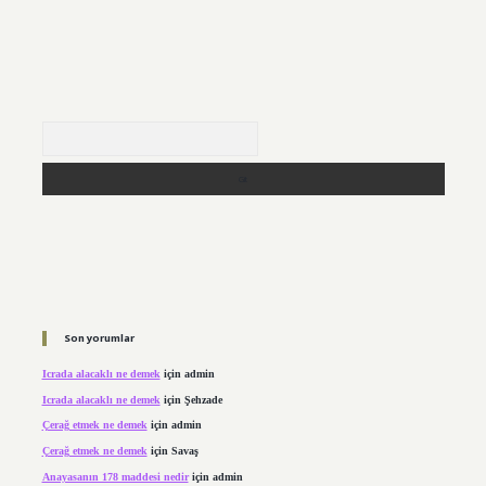
Arama
Son yorumlar
Icrada alacaklı ne demek
için
admin
Icrada alacaklı ne demek
için
Şehzade
Çerağ etmek ne demek
için
admin
Çerağ etmek ne demek
için
Savaş
Anayasanın 178 maddesi nedir
için
admin