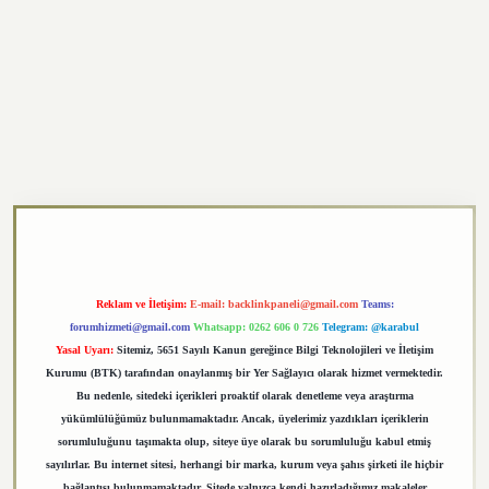
exper.xyz
Reklam ve İletişim:
E-mail:
backlinkpaneli@gmail.com
Teams:
forumhizmeti@gmail.com
Whatsapp: 0262 606 0 726
Telegram: @karabul
Yasal Uyarı:
Sitemiz, 5651 Sayılı Kanun gereğince Bilgi Teknolojileri ve İletişim
Kurumu (BTK) tarafından onaylanmış bir Yer Sağlayıcı olarak hizmet vermektedir.
Bu nedenle, sitedeki içerikleri proaktif olarak denetleme veya araştırma
yükümlülüğümüz bulunmamaktadır. Ancak, üyelerimiz yazdıkları içeriklerin
sorumluluğunu taşımakta olup, siteye üye olarak bu sorumluluğu kabul etmiş
sayılırlar. Bu internet sitesi, herhangi bir marka, kurum veya şahıs şirketi ile hiçbir
bağlantısı bulunmamaktadır. Sitede yalnızca kendi hazırladığımız makaleler