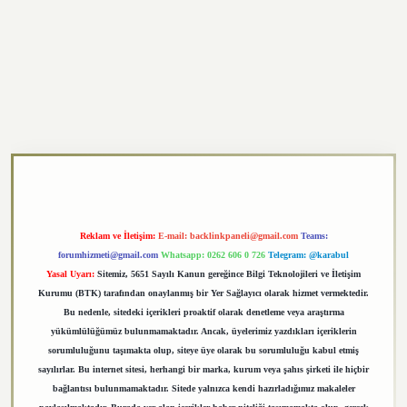
ett.net/
betexper.xyz
Reklam ve İletişim:
E-mail:
backlinkpaneli@gmail.com
Teams:
forumhizmeti@gmail.com
Whatsapp: 0262 606 0 726
Telegram: @karabul
Yasal Uyarı:
Sitemiz, 5651 Sayılı Kanun gereğince Bilgi Teknolojileri ve İletişim
Kurumu (BTK) tarafından onaylanmış bir Yer Sağlayıcı olarak hizmet vermektedir.
Bu nedenle, sitedeki içerikleri proaktif olarak denetleme veya araştırma
yükümlülüğümüz bulunmamaktadır. Ancak, üyelerimiz yazdıkları içeriklerin
sorumluluğunu taşımakta olup, siteye üye olarak bu sorumluluğu kabul etmiş
sayılırlar. Bu internet sitesi, herhangi bir marka, kurum veya şahıs şirketi ile hiçbir
bağlantısı bulunmamaktadır. Sitede yalnızca kendi hazırladığımız makaleler