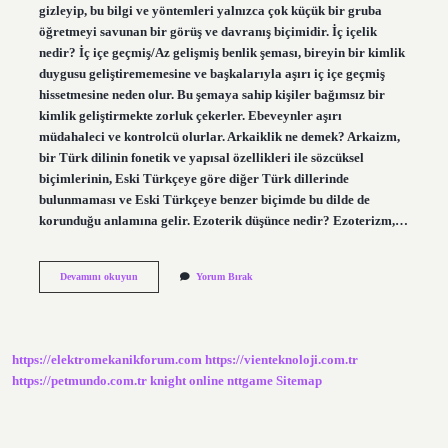
gizleyip, bu bilgi ve yöntemleri yalnızca çok küçük bir gruba
öğretmeyi savunan bir görüş ve davranış biçimidir. İç içelik
nedir? İç içe geçmiş/Az gelişmiş benlik şeması, bireyin bir kimlik
duygusu geliştirememesine ve başkalarıyla aşırı iç içe geçmiş
hissetmesine neden olur. Bu şemaya sahip kişiler bağımsız bir
kimlik geliştirmekte zorluk çekerler. Ebeveynler aşırı
müdahaleci ve kontrolcü olurlar. Arkaiklik ne demek? Arkaizm,
bir Türk dilinin fonetik ve yapısal özellikleri ile sözcüksel
biçimlerinin, Eski Türkçeye göre diğer Türk dillerinde
bulunmaması ve Eski Türkçeye benzer biçimde bu dilde de
korunduğu anlamına gelir. Ezoterik düşünce nedir? Ezoterizm,…
Içreklik
Devamını okuyun
Yorum Bırak
Ne
Demek
https://elektromekanikforum.com
https://vienteknoloji.com.tr
https://petmundo.com.tr
knight online
nttgame
Sitemap