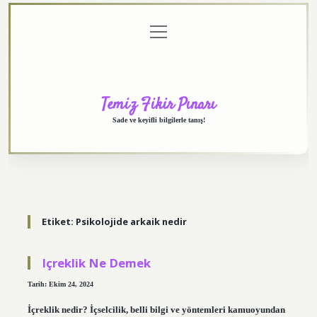
menüyü
Anasayfa
Gizlilik
Yasal
Hakkımızda
aç
Politikası
Uyarı
Temiz Fikir Pınarı
Sade ve keyifli bilgilerle tanış!
Etiket:
Psikolojide arkaik nedir
Içreklik Ne Demek
Tarih: Ekim 24, 2024
İçreklik nedir? İçselcilik, belli bilgi ve yöntemleri kamuoyundan