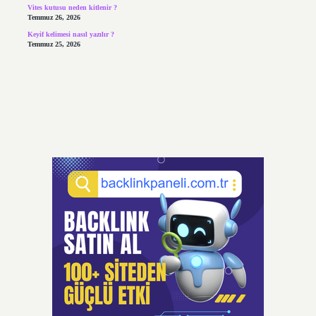
Vites kutusu neden kitlenir ?
Temmuz 26, 2026
Keyif kelimesi nasıl yazılır ?
Temmuz 25, 2026