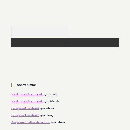
Arama
Son yorumlar
Icrada alacaklı ne demek
için
admin
Icrada alacaklı ne demek
için
Şehzade
Çerağ etmek ne demek
için
admin
Çerağ etmek ne demek
için
Savaş
Anayasanın 178 maddesi nedir
için
admin