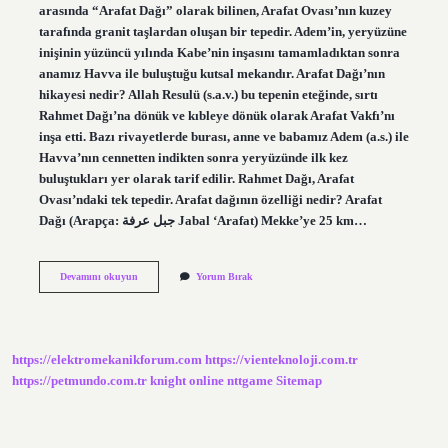
arasında “Arafat Dağı” olarak bilinen, Arafat Ovası’nın kuzey
tarafında granit taşlardan oluşan bir tepedir. Adem’in, yeryüzüne
inişinin yüzüncü yılında Kabe’nin inşasını tamamladıktan sonra
anamız Havva ile buluştuğu kutsal mekandır. Arafat Dağı’nın
hikayesi nedir? Allah Resulü (s.a.v.) bu tepenin eteğinde, sırtı
Rahmet Dağı’na dönük ve kıbleye dönük olarak Arafat Vakfı’nı
inşa etti. Bazı rivayetlerde burası, anne ve babamız Adem (a.s.) ile
Havva’nın cennetten indikten sonra yeryüzünde ilk kez
buluştukları yer olarak tarif edilir. Rahmet Dağı, Arafat
Ovası’ndaki tek tepedir. Arafat dağının özelliği nedir? Arafat
Dağı (Arapça: جبل عرفة Jabal ‘Arafat) Mekke’ye 25 km…
Arafat
Devamını okuyun
Yorum Bırak
Dağının
Üzerindeki
Taş
Nedir
https://elektromekanikforum.com
https://vienteknoloji.com.tr
https://petmundo.com.tr
knight online
nttgame
Sitemap