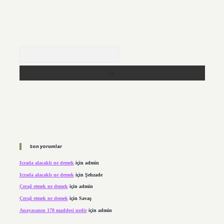
Arama
Son yorumlar
Icrada alacaklı ne demek
için
admin
Icrada alacaklı ne demek
için
Şehzade
Çerağ etmek ne demek
için
admin
Çerağ etmek ne demek
için
Savaş
Anayasanın 178 maddesi nedir
için
admin