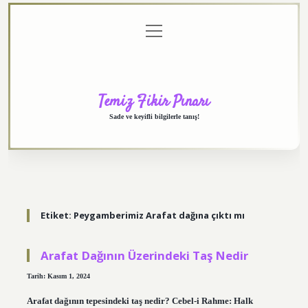
menüyü
Anasayfa
Gizlilik
Yasal
Hakkımızda
aç
Politikası
Uyarı
Temiz Fikir Pınarı
Sade ve keyifli bilgilerle tanış!
Etiket:
Peygamberimiz Arafat dağına çıktı mı
Arafat Dağının Üzerindeki Taş Nedir
Tarih: Kasım 1, 2024
Arafat dağının tepesindeki taş nedir? Cebel-i Rahme: Halk