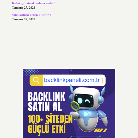
Kulak çınlatmak anlamı nedir ?
Temmuz 27, 2026
Vites kutusu neden kitlenir ?
Temmuz 26, 2026