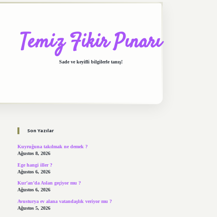
Temiz Fikir Pınarı
Sade ve keyifli bilgilerle tanış!
Sidebar
https://elexbett.net/
betexper.xyz
Son Yazılar
Kuyruğuna takılmak ne demek ?
Ağustos 8, 2026
Ege hangi iller ?
Ağustos 6, 2026
Kur’an’da Aslan geçiyor mu ?
Ağustos 6, 2026
Avusturya ev alana vatandaşlık veriyor mu ?
Ağustos 5, 2026