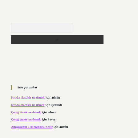
Arama
Son yorumlar
Icrada alacaklı ne demek
için
admin
Icrada alacaklı ne demek
için
Şehzade
Çerağ etmek ne demek
için
admin
Çerağ etmek ne demek
için
Savaş
Anayasanın 178 maddesi nedir
için
admin