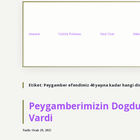
Anasayfa
Gizlilik Politikası
Yasal Uyarı
Hakk
Etiket:
Peygamber efendimiz 40 yaşına kadar hangi d
Peygamberimizin Dogdu
Vardi
Tarih: Ocak 29, 2025