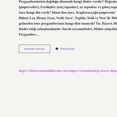
Peygamberimizin doğduğu dönemde hangi dinler vardır? Doğrula
(putperestler), Zerdüştler (ateş tapanlar), ay tapanlar ve güneş 
önce hangi din vardı? İslam’dan önce, Arapların çoğu putperestti. Y
Hubal, Lat, Menat, Uzza, Vedd, Suva’, Yeghûs, Yeûk ve Nesr’di. Mek
gelmeden önce peygamberimiz hangi dine inanırdı? Öz. Hazret. Ri
ibadet ettiği anlaşılmaktadır. Ancak oryantalistler, Mekke müşrikler
Peygamber…
Peygamberimizin
Devamını okuyun
Yorum Bırak
Dogdugu
Donemde
Hangi
Dinler
Vardi
https://elektromekanikforum.com
https://vienteknoloji.com.tr
http