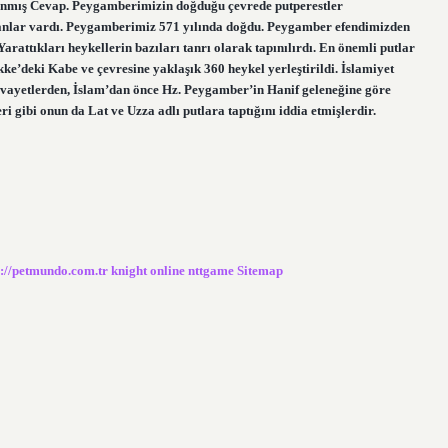
nmış Cevap. Peygamberimizin doğduğu çevrede putperestler
tapanlar vardı. Peygamberimiz 571 yılında doğdu. Peygamber efendimizden
arattıkları heykellerin bazıları tanrı olarak tapınılırdı. En önemli putlar
ke’deki Kabe ve çevresine yaklaşık 360 heykel yerleştirildi. İslamiyet
vayetlerden, İslam’dan önce Hz. Peygamber’in Hanif geleneğine göre
i gibi onun da Lat ve Uzza adlı putlara taptığını iddia etmişlerdir.
s://petmundo.com.tr
knight online
nttgame
Sitemap