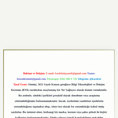
xper.xyz
Reklam ve İletişim:
E-mail:
backlinkpaneli@gmail.com
Teams:
forumhizmeti@gmail.com
Whatsapp: 0262 606 0 726
Telegram: @karabul
Yasal Uyarı:
Sitemiz, 5651 Sayılı Kanun gereğince Bilgi Teknolojileri ve İletişim
Kurumu (BTK) tarafından onaylanmış bir Yer Sağlayıcı olarak hizmet vermektedir.
Bu nedenle, sitedeki içerikleri proaktif olarak denetleme veya araştırma
yükümlülüğümüz bulunmamaktadır. Ancak, üyelerimiz yazdıkları içeriklerin
sorumluluğunu taşımakta olup, siteye üye olarak bu sorumluluğu kabul etmiş
sayılırlar. Bu internet sitesi, herhangi bir marka, kurum veya şahıs şirketi ile hiçbir
bağlantısı bulunmamaktadır. Sitede yalnızca kendi hazırladığımız makaleler