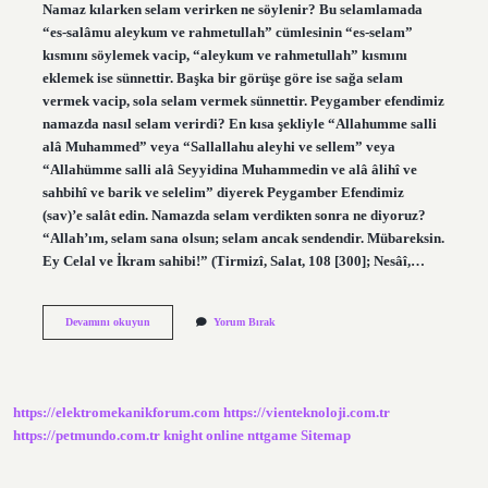
Namaz kılarken selam verirken ne söylenir? Bu selamlamada
“es-salâmu aleykum ve rahmetullah” cümlesinin “es-selam”
kısmını söylemek vacip, “aleykum ve rahmetullah” kısmını
eklemek ise sünnettir. Başka bir görüşe göre ise sağa selam
vermek vacip, sola selam vermek sünnettir. Peygamber efendimiz
namazda nasıl selam verirdi? En kısa şekliyle “Allahumme salli
alâ Muhammed” veya “Sallallahu aleyhi ve sellem” veya
“Allahümme salli alâ Seyyidina Muhammedin ve alâ âlihî ve
sahbihî ve barik ve selelim” diyerek Peygamber Efendimiz
(sav)’e salât edin. Namazda selam verdikten sonra ne diyoruz?
“Allah’ım, selam sana olsun; selam ancak sendendir. Mübareksin.
Ey Celal ve İkram sahibi!” (Tirmizî, Salat, 108 [300]; Nesâî,…
Namazda
Devamını okuyun
Yorum Bırak
Selam
Verirken
Neye
Niyet
Edilir
https://elektromekanikforum.com
https://vienteknoloji.com.tr
https://petmundo.com.tr
knight online
nttgame
Sitemap