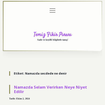
menüyü
Anasayfa
Gizlilik
Yasal
Hakkımızda
aç
Politikası
Uyarı
Temiz Fikir Pınarı
Sade ve keyifli bilgilerle tanış!
Etiket:
Namazda secdede ne denir
Namazda Selam Verirken Neye Niyet
Edilir
Tarih: Ekim 2, 2024