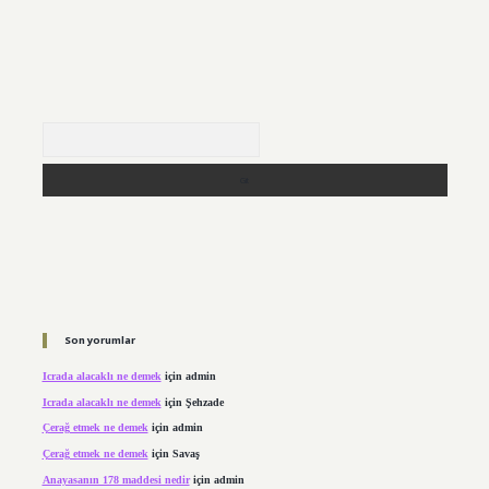
Arama
Son yorumlar
Icrada alacaklı ne demek
için
admin
Icrada alacaklı ne demek
için
Şehzade
Çerağ etmek ne demek
için
admin
Çerağ etmek ne demek
için
Savaş
Anayasanın 178 maddesi nedir
için
admin