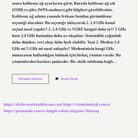
sonra kablosuz ağ ayarlarını girin. Burada kablosuz ağ adı
(SSID) ve şifre (WPA anahtarı) gibi bilgileri görebilirsiniz.
Kablosuz ağ adının yanında frekans bandını görüntüleme
seçeneği olacaktır. Bu seçeneğe tıklayarak 2. 2.4 GHz kanal
seçimi nasıl yapılır? 2. 2.4 GHz vs 5GHZ hangisi daha iyi? 5 GHz
hattı 2,4 GHz hattından daha az sıkışıktır. Sistemdeki yoğunluk
daha düşükse, veri akışı daha hızlı olabilir. Yani 2. Modem 2.4
GHz mi 5 GHz mi nasıl anlaşılır? Modeminizin hangi GHz
numarasını kullandığını bulmak için birkaç yöntem vardır. Bu
yöntemlerden bazıları şunlardır: Bir akıllı telefonun bağlı…
Wifi
Devamını okuyun
Yorum Bırak
Ağ
Grubu
Nasıl
Değiştirilir
https://elektromekanikforum.com
https://vienteknoloji.com.tr
https://petmundo.com.tr
knight online
nttgame
Sitemap