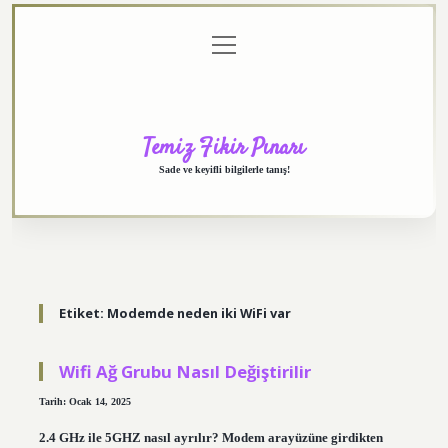
menüyü
Anasayfa
Gizlilik
Yasal
Hakkımızda
aç
Politikası
Uyarı
Temiz Fikir Pınarı
Sade ve keyifli bilgilerle tanış!
Etiket:
Modemde neden iki WiFi var
Wifi Ağ Grubu Nasıl Değiştirilir
Tarih: Ocak 14, 2025
2.4 GHz ile 5GHZ nasıl ayrılır? Modem arayüzüne girdikten