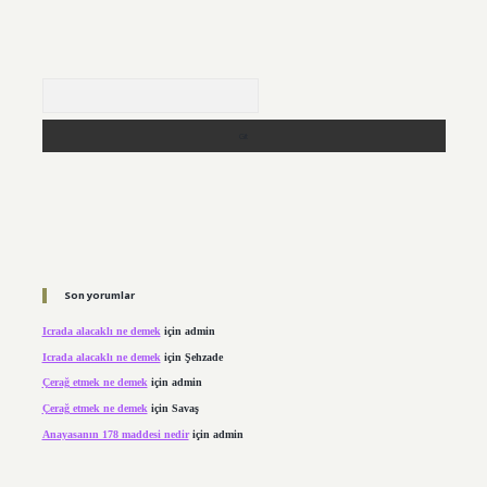
Arama
Son yorumlar
Icrada alacaklı ne demek
için
admin
Icrada alacaklı ne demek
için
Şehzade
Çerağ etmek ne demek
için
admin
Çerağ etmek ne demek
için
Savaş
Anayasanın 178 maddesi nedir
için
admin