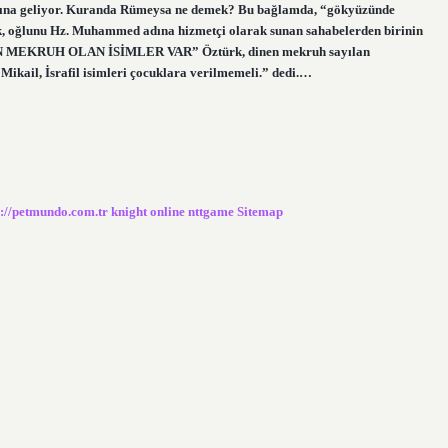
mına geliyor. Kuranda Rümeysa ne demek? Bu bağlamda, “gökyüzünde
ak, oğlunu Hz. Muhammed adına hizmetçi olarak sunan sahabelerden birinin
“DİNEN MEKRUH OLAN İSİMLER VAR” Öztürk, dinen mekruh sayılan
 Mikail, İsrafil isimleri çocuklara verilmemeli.” dedi.…
s://petmundo.com.tr
knight online
nttgame
Sitemap