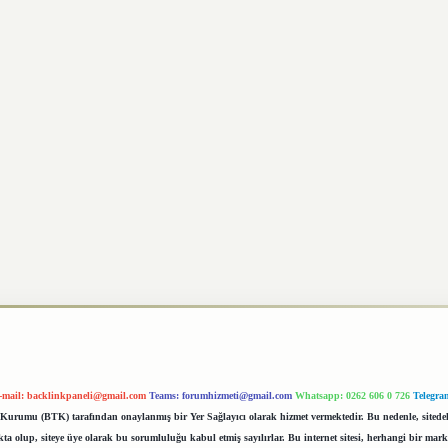
-mail:
backlinkpaneli@gmail.com
Teams:
forumhizmeti@gmail.com
Whatsapp: 0262 606 0 726
Telegra
im Kurumu (BTK) tarafından onaylanmış bir Yer Sağlayıcı olarak hizmet vermektedir. Bu nedenle, sited
 olup, siteye üye olarak bu sorumluluğu kabul etmiş sayılırlar. Bu internet sitesi, herhangi bir mark