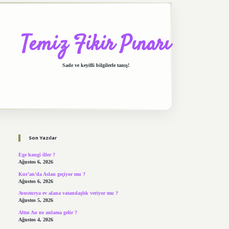
Temiz Fikir Pınarı
Sade ve keyifli bilgilerle tanış!
Sidebar
https://elexbett.net/
betexper.xyz
Son Yazılar
Ege hangi iller ?
Ağustos 6, 2026
Kur’an’da Aslan geçiyor mu ?
Ağustos 6, 2026
Avusturya ev alana vatandaşlık veriyor mu ?
Ağustos 5, 2026
Altın Au ne anlama gelir ?
Ağustos 4, 2026