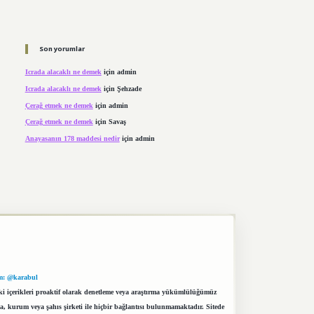
Son yorumlar
Icrada alacaklı ne demek
için
admin
Icrada alacaklı ne demek
için
Şehzade
Çerağ etmek ne demek
için
admin
Çerağ etmek ne demek
için
Savaş
Anayasanın 178 maddesi nedir
için
admin
m: @karabul
eki içerikleri proaktif olarak denetleme veya araştırma yükümlülüğümüz
a, kurum veya şahıs şirketi ile hiçbir bağlantısı bulunmamaktadır. Sitede