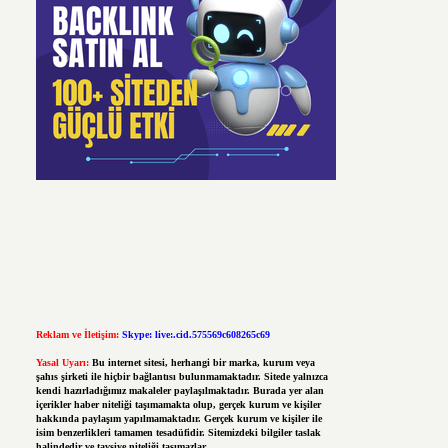
Reklam ve İletişim:
Skype: live:.cid.575569c608265c69
Yasal Uyarı:
Bu internet sitesi, herhangi bir marka, kurum veya
şahıs şirketi ile hiçbir bağlantısı bulunmamaktadır. Sitede yalnızca
kendi hazırladığımız makaleler paylaşılmaktadır. Burada yer alan
içerikler haber niteliği taşımamakta olup, gerçek kurum ve kişiler
hakkında paylaşım yapılmamaktadır. Gerçek kurum ve kişiler ile
isim benzerlikleri tamamen tesadüfidir. Sitemizdeki bilgiler taslak
halindedir ve tavsiye niteliği taşımazlar.