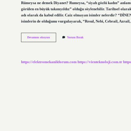
Rümeysa ne demek Diyanet? Rumeysa, “siyah gözlü kadın” anla
görülen en büyük takımyıldız” olduğu söylenebilir. Tarihsel olar
adı olarak da kabul edilir. Caiz olmayan isimler nelerdir? 
isimlerin de olduğunu vurgulayarak, “Resul, Nebi, Cebrail, Azrail,
Rümeysa
Devamını okuyun
Yorum Bırak
Ismi
Dinen
Caiz
Mi
https://elektromekanikforum.com
https://vienteknoloji.com.tr
http