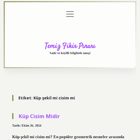
menüyü
Anasayfa
Gizlilik
Yasal
Hakkımızda
aç
Politikası
Uyarı
Temiz Fikir Pınarı
Sade ve keyifli bilgilerle tanış!
Etiket:
Küp şekil mi cisim mi
Küp Cisim Midir
Tarih: Ekim 26, 2024
Küp şekil mi cisim mi? En popüler geometrik nesneler arasında