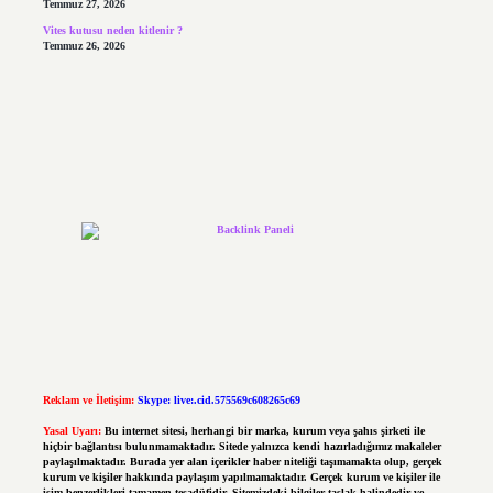
Temmuz 27, 2026
Vites kutusu neden kitlenir ?
Temmuz 26, 2026
Reklam ve İletişim:
Skype: live:.cid.575569c608265c69
Yasal Uyarı:
Bu internet sitesi, herhangi bir marka, kurum veya şahıs şirketi ile
hiçbir bağlantısı bulunmamaktadır. Sitede yalnızca kendi hazırladığımız makaleler
paylaşılmaktadır. Burada yer alan içerikler haber niteliği taşımamakta olup, gerçek
kurum ve kişiler hakkında paylaşım yapılmamaktadır. Gerçek kurum ve kişiler ile
isim benzerlikleri tamamen tesadüfidir. Sitemizdeki bilgiler taslak halindedir ve