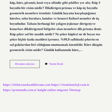
küp, küre, piramit, koni veya silindir gibi şekiller yer alır. Küp 3
boyutlu bir cisim midir? Dikdörtgen prizma ve küp üç boyutlu
geometrik nesnelere örnektir. Günlük hayatta karşılaştığımız
küreler, soba boruları, kutular ve benzeri fiziksel nesneler de üç
boyutludur. Tabanı herhangi bir çokgen (eşkenar dörtgen) ve
kenarları dikdörtgensel bölgeler olan nesnelere dik prizma denir.
Küp şeker saf bir madde midir? Ne şeker küpleri ne de beyaz toz
şeker hiçbir katkı maddesi içermez. %99,9 saflıktaki şekerin en
saf gıdalardan biri olduğunu unutmamak önemlidir. Küre düzgün
geometrik cisim midir? Günlük kullanımda küre,…
Küp
Devamını okuyun
Yorum Bırak
Cisim
Midir
https://elektromekanikforum.com
https://vienteknoloji.com.tr
https://petmundo.com.tr
knight online
nttgame
Sitemap