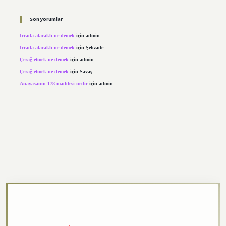
Son yorumlar
Icrada alacaklı ne demek
için
admin
Icrada alacaklı ne demek
için
Şehzade
Çerağ etmek ne demek
için
admin
Çerağ etmek ne demek
için
Savaş
Anayasanın 178 maddesi nedir
için
admin
per.xyz