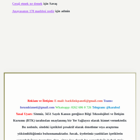
Çerağ etmek ne demek
için
Savaş
Anayasanın 178 maddesi nedir
için
admin
exper.xyz
Reklam ve İletişim:
E-mail:
backlinkpaneli@gmail.com
Teams:
forumhizmeti@gmail.com
Whatsapp: 0262 606 0 726
Telegram: @karabul
Yasal Uyarı:
Sitemiz, 5651 Sayılı Kanun gereğince Bilgi Teknolojileri ve İletişim
Kurumu (BTK) tarafından onaylanmış bir Yer Sağlayıcı olarak hizmet vermektedir.
Bu nedenle, sitedeki içerikleri proaktif olarak denetleme veya araştırma
yükümlülüğümüz bulunmamaktadır. Ancak, üyelerimiz yazdıkları içeriklerin