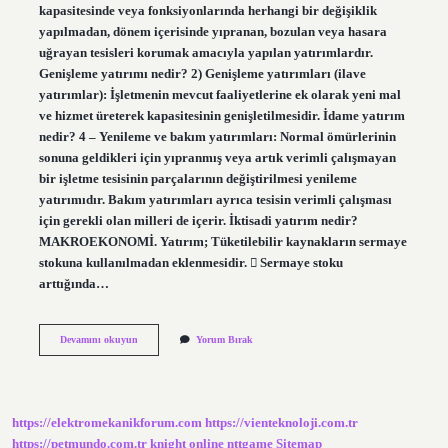
kapasitesinde veya fonksiyonlarında herhangi bir değişiklik
yapılmadan, dönem içerisinde yıpranan, bozulan veya hasara
uğrayan tesisleri korumak amacıyla yapılan yatırımlardır.
Genişleme yatırımı nedir? 2) Genişleme yatırımları (ilave
yatırımlar): İşletmenin mevcut faaliyetlerine ek olarak yeni mal
ve hizmet üreterek kapasitesinin genişletilmesidir. İdame yatırım
nedir? 4 – Yenileme ve bakım yatırımları: Normal ömürlerinin
sonuna geldikleri için yıpranmış veya artık verimli çalışmayan
bir işletme tesisinin parçalarının değiştirilmesi yenileme
yatırımıdır. Bakım yatırımları ayrıca tesisin verimli çalışması
için gerekli olan milleri de içerir. İktisadi yatırım nedir?
MAKROEKONOMİ. Yatırım; Tüketilebilir kaynakların sermaye
stokuna kullanılmadan eklenmesidir.  Sermaye stoku
arttığında…
Yenileme
Devamını okuyun
Yorum Bırak
Yatırımı
Ne
Demek
https://elektromekanikforum.com
https://vienteknoloji.com.tr
https://petmundo.com.tr
knight online
nttgame
Sitemap