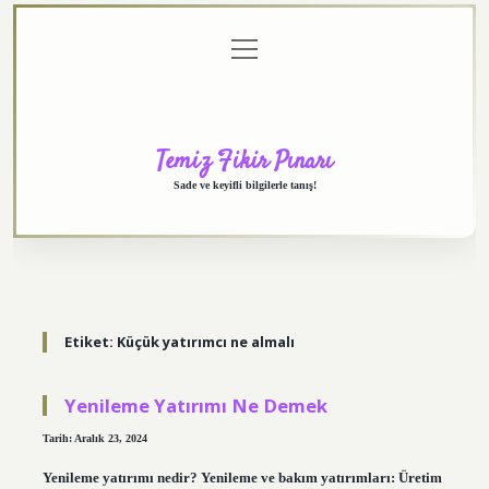
menüyü
Anasayfa
Gizlilik
Yasal
Hakkımızda
aç
Politikası
Uyarı
Temiz Fikir Pınarı
Sade ve keyifli bilgilerle tanış!
Etiket:
Küçük yatırımcı ne almalı
Yenileme Yatırımı Ne Demek
Tarih: Aralık 23, 2024
Yenileme yatırımı nedir? Yenileme ve bakım yatırımları: Üretim