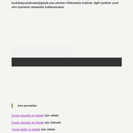
backlinkpanelicomtr@gmail.com
adresine bildirmeniz halinde, ilgili içerikler yasal
süre içerisinde sitemizden kaldırılacaktır.
Arama
Son yorumlar
Icrada alacaklı ne demek
için
admin
Icrada alacaklı ne demek
için
Şehzade
Çerağ etmek ne demek
için
admin