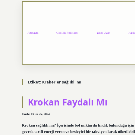
Anasayfa
Gizlilik Politikası
Yasal Uyarı
Hakk
Etiket:
Krakerler sağlıklı mı
Krokan Faydalı Mı
Tarih: Ekim 25, 2024
Krokan sağlıklı mı? İçerisinde bol miktarda fındık bulunduğu için sa
gevrek tarifi enerji veren ve besleyici bir takviye olarak tüketilebil