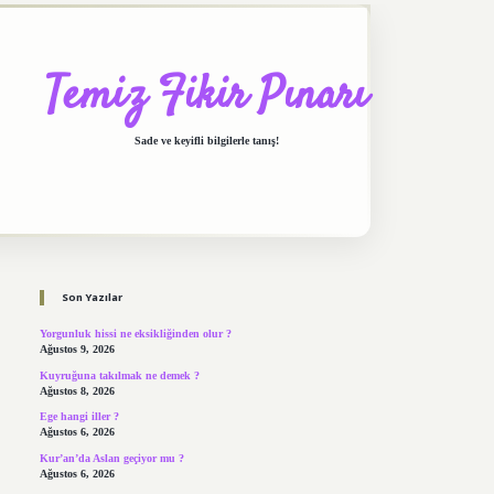
Temiz Fikir Pınarı
Sade ve keyifli bilgilerle tanış!
Sidebar
https://elexbett.net/
be
Son Yazılar
Yorgunluk hissi ne eksikliğinden olur ?
Ağustos 9, 2026
Kuyruğuna takılmak ne demek ?
Ağustos 8, 2026
Ege hangi iller ?
Ağustos 6, 2026
Kur’an’da Aslan geçiyor mu ?
Ağustos 6, 2026