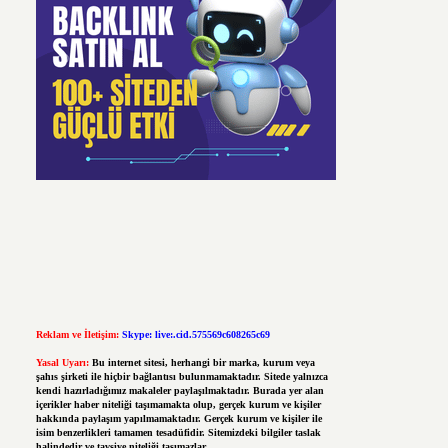
Reklam ve İletişim:
Skype: live:.cid.575569c608265c69
Yasal Uyarı:
Bu internet sitesi, herhangi bir marka, kurum veya
şahıs şirketi ile hiçbir bağlantısı bulunmamaktadır. Sitede yalnızca
kendi hazırladığımız makaleler paylaşılmaktadır. Burada yer alan
içerikler haber niteliği taşımamakta olup, gerçek kurum ve kişiler
hakkında paylaşım yapılmamaktadır. Gerçek kurum ve kişiler ile
isim benzerlikleri tamamen tesadüfidir. Sitemizdeki bilgiler taslak
halindedir ve tavsiye niteliği taşımazlar.