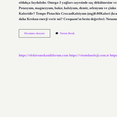
oldukça faydalıdır. Omega-3 yağları sayesinde saç dökülmesine ve 
Potasyum, magnezyum, bakır, kalsiyum, demir, selenyum ve çinko gi
Kaloridir? Tempo Pistachio CrocanKalsiyum (mg)0.00Kalori (kcal)5
daha Krokan enerji verir mi? Croquant’ın besin değerleri: Notanu
Krokan
Devamını okuyun
Yorum Bırak
Faydalı
Mı
https://elektromekanikforum.com
https://vienteknoloji.com.tr
http