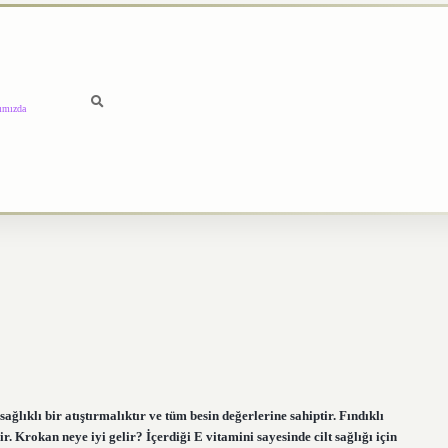
ımızda
ğlıklı bir atıştırmalıktır ve tüm besin değerlerine sahiptir. Fındıklı
ir. Krokan neye iyi gelir? İçerdiği E vitamini sayesinde cilt sağlığı için