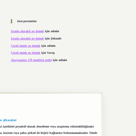
Son yorumlar
Icrada alacaklı ne demek
için
admin
Icrada alacaklı ne demek
için
Şehzade
Çerağ etmek ne demek
için
admin
Çerağ etmek ne demek
için
Savaş
Anayasanın 178 maddesi nedir
için
admin
m: @karabul
eki içerikleri proaktif olarak denetleme veya araştırma yükümlülüğümüz
a, kurum veya şahıs şirketi ile hiçbir bağlantısı bulunmamaktadır. Sitede