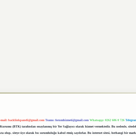
-mail:
backlinkpaneli@gmail.com
Teams:
forumhizmeti@gmail.com
Whatsapp: 0262 606 0 726
Telegra
im Kurumu (BTK) tarafından onaylanmış bir Yer Sağlayıcı olarak hizmet vermektedir. Bu nedenle, sited
 olup, siteye üye olarak bu sorumluluğu kabul etmiş sayılırlar. Bu internet sitesi, herhangi bir mark