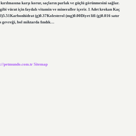
kırılmasına karşı korur, saçların parlak ve güçlü görünmesini sağlar.
bi vücut için faydalı vitamin ve mineraller içerir. 1 Adet krokan Kaç
.51Karbonhidrat (g)0.37Kolesterol (mg)0.00Diyet lifi (g)0.016 satır
s gevreği, bol miktarda fındık…
s://petmundo.com.tr
Sitemap