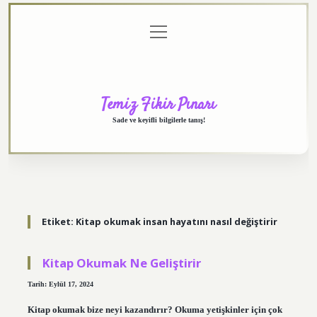
menüyü
Anasayfa
Gizlilik
Yasal
Hakkımızda
aç
Politikası
Uyarı
Temiz Fikir Pınarı
Sade ve keyifli bilgilerle tanış!
Etiket:
Kitap okumak insan hayatını nasıl değiştirir
Kitap Okumak Ne Geliştirir
Tarih: Eylül 17, 2024
Kitap okumak bize neyi kazandırır? Okuma yetişkinler için çok