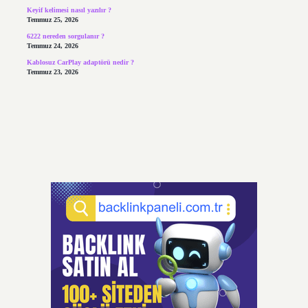
Keyif kelimesi nasıl yazılır ?
Temmuz 25, 2026
6222 nereden sorgulanır ?
Temmuz 24, 2026
Kablosuz CarPlay adaptörü nedir ?
Temmuz 23, 2026