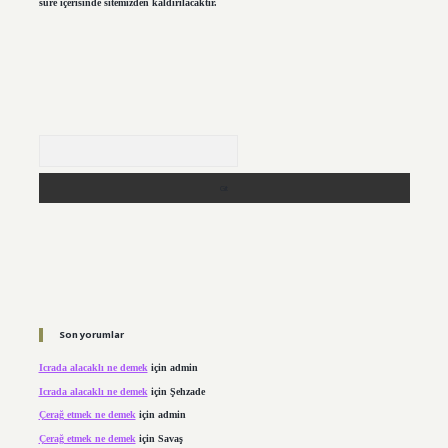
süre içerisinde sitemizden kaldırılacaktır.
Arama
Son yorumlar
Icrada alacaklı ne demek
için
admin
Icrada alacaklı ne demek
için
Şehzade
Çerağ etmek ne demek
için
admin
Çerağ etmek ne demek
için
Savaş