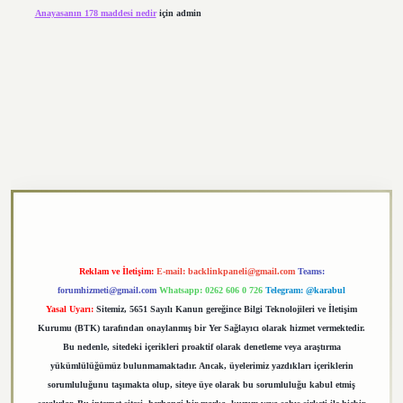
Anayasanın 178 maddesi nedir
için
admin
exper.xyz
Reklam ve İletişim:
E-mail:
backlinkpaneli@gmail.com
Teams:
forumhizmeti@gmail.com
Whatsapp: 0262 606 0 726
Telegram: @karabul
Yasal Uyarı:
Sitemiz, 5651 Sayılı Kanun gereğince Bilgi Teknolojileri ve İletişim
Kurumu (BTK) tarafından onaylanmış bir Yer Sağlayıcı olarak hizmet vermektedir.
Bu nedenle, sitedeki içerikleri proaktif olarak denetleme veya araştırma
yükümlülüğümüz bulunmamaktadır. Ancak, üyelerimiz yazdıkları içeriklerin
sorumluluğunu taşımakta olup, siteye üye olarak bu sorumluluğu kabul etmiş