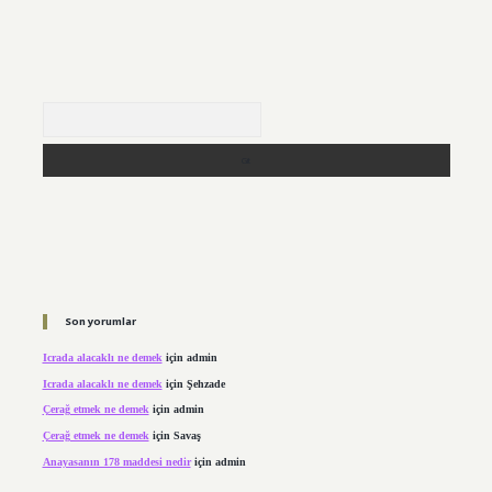
Arama
Son yorumlar
Icrada alacaklı ne demek
için
admin
Icrada alacaklı ne demek
için
Şehzade
Çerağ etmek ne demek
için
admin
Çerağ etmek ne demek
için
Savaş
Anayasanın 178 maddesi nedir
için
admin