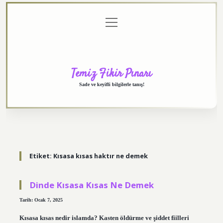
menüyü
Anasayfa
Gizlilik
Yasal
Hakkımızda
aç
Politikası
Uyarı
Temiz Fikir Pınarı
Sade ve keyifli bilgilerle tanış!
Etiket:
Kısasa kısas haktır ne demek
Dinde Kısasa Kısas Ne Demek
Tarih: Ocak 7, 2025
Kısasa kısas nedir islamda? Kasten öldürme ve şiddet fiilleri