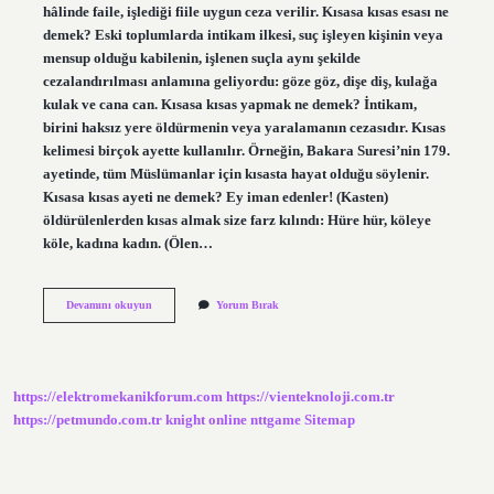
hâlinde faile, işlediği fiile uygun ceza verilir. Kısasa kısas esası ne
demek? Eski toplumlarda intikam ilkesi, suç işleyen kişinin veya
mensup olduğu kabilenin, işlenen suçla aynı şekilde
cezalandırılması anlamına geliyordu: göze göz, dişe diş, kulağa
kulak ve cana can. Kısasa kısas yapmak ne demek? İntikam,
birini haksız yere öldürmenin veya yaralamanın cezasıdır. Kısas
kelimesi birçok ayette kullanılır. Örneğin, Bakara Suresi’nin 179.
ayetinde, tüm Müslümanlar için kısasta hayat olduğu söylenir.
Kısasa kısas ayeti ne demek? Ey iman edenler! (Kasten)
öldürülenlerden kısas almak size farz kılındı: Hüre hür, köleye
köle, kadına kadın. (Ölen…
Dinde
Devamını okuyun
Yorum Bırak
Kısasa
Kısas
Ne
Demek
https://elektromekanikforum.com
https://vienteknoloji.com.tr
https://petmundo.com.tr
knight online
nttgame
Sitemap