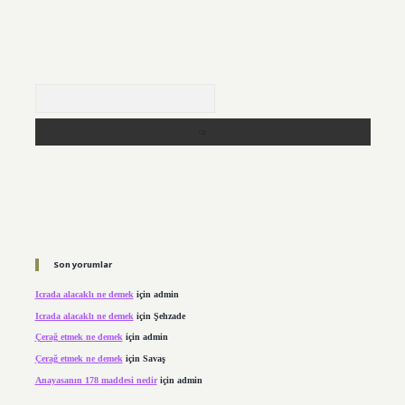
Arama
Son yorumlar
Icrada alacaklı ne demek
için
admin
Icrada alacaklı ne demek
için
Şehzade
Çerağ etmek ne demek
için
admin
Çerağ etmek ne demek
için
Savaş
Anayasanın 178 maddesi nedir
için
admin