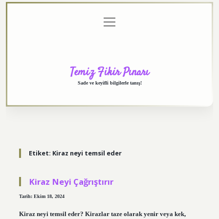
menüyü
Anasayfa
Gizlilik
Yasal
Hakkımızda
aç
Politikası
Uyarı
Temiz Fikir Pınarı
Sade ve keyifli bilgilerle tanış!
Etiket:
Kiraz neyi temsil eder
Kiraz Neyi Çağrıştırır
Tarih: Ekim 18, 2024
Kiraz neyi temsil eder? Kirazlar taze olarak yenir veya kek,