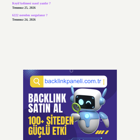
Keyif kelimesi nasıl yazılır ?
Temmuz 25, 2026
6222 nereden sorgulanır ?
Temmuz 24, 2026