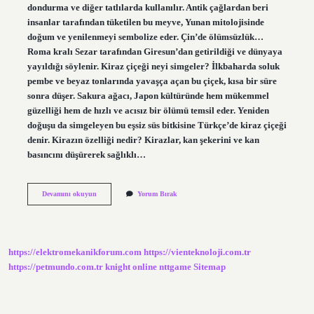
dondurma ve diğer tatlılarda kullanılır. Antik çağlardan beri
insanlar tarafından tüketilen bu meyve, Yunan mitolojisinde
doğum ve yenilenmeyi sembolize eder. Çin’de ölümsüzlük…
Roma kralı Sezar tarafından Giresun’dan getirildiği ve dünyaya
yayıldığı söylenir. Kiraz çiçeği neyi simgeler? İlkbaharda soluk
pembe ve beyaz tonlarında yavaşça açan bu çiçek, kısa bir süre
sonra düşer. Sakura ağacı, Japon kültüründe hem mükemmel
güzelliği hem de hızlı ve acısız bir ölümü temsil eder. Yeniden
doğuşu da simgeleyen bu eşsiz süs bitkisine Türkçe’de kiraz çiçeği
denir. Kirazın özelliği nedir? Kirazlar, kan şekerini ve kan
basıncını düşürerek sağlıklı…
Kiraz
Devamını okuyun
Yorum Bırak
Neyi
Çağrıştırır
https://elektromekanikforum.com
https://vienteknoloji.com.tr
https://petmundo.com.tr
knight online
nttgame
Sitemap