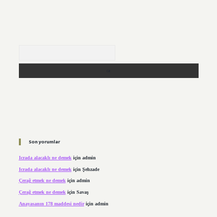
Arama
Son yorumlar
Icrada alacaklı ne demek
için
admin
Icrada alacaklı ne demek
için
Şehzade
Çerağ etmek ne demek
için
admin
Çerağ etmek ne demek
için
Savaş
Anayasanın 178 maddesi nedir
için
admin