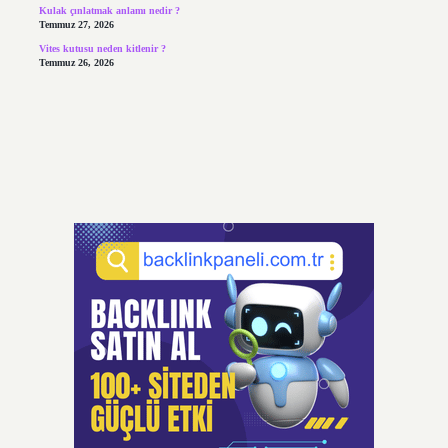
Kulak çınlatmak anlamı nedir ?
Temmuz 27, 2026
Vites kutusu neden kitlenir ?
Temmuz 26, 2026