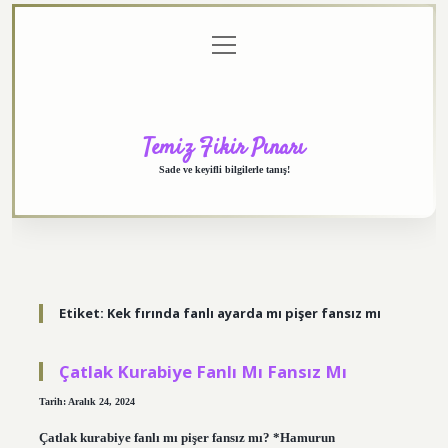
menüyü
Anasayfa
Gizlilik
Yasal
Hakkımızda
aç
Politikası
Uyarı
Temiz Fikir Pınarı
Sade ve keyifli bilgilerle tanış!
Etiket:
Kek fırında fanlı ayarda mı pişer fansız mı
Çatlak Kurabiye Fanlı Mı Fansız Mı
Tarih: Aralık 24, 2024
Çatlak kurabiye fanlı mı pişer fansız mı? *Hamurun