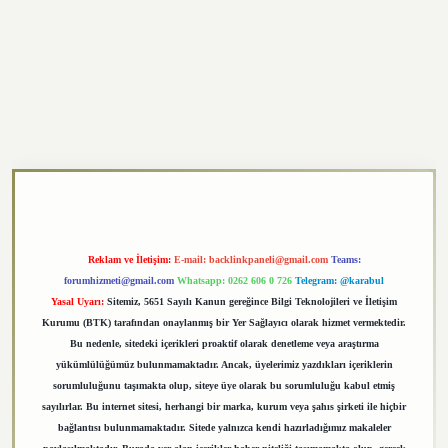
exper.xyz
Reklam ve İletişim:
E-mail:
backlinkpaneli@gmail.com
Teams:
forumhizmeti@gmail.com
Whatsapp: 0262 606 0 726
Telegram: @karabul
Yasal Uyarı:
Sitemiz, 5651 Sayılı Kanun gereğince Bilgi Teknolojileri ve İletişim
Kurumu (BTK) tarafından onaylanmış bir Yer Sağlayıcı olarak hizmet vermektedir.
Bu nedenle, sitedeki içerikleri proaktif olarak denetleme veya araştırma
yükümlülüğümüz bulunmamaktadır. Ancak, üyelerimiz yazdıkları içeriklerin
sorumluluğunu taşımakta olup, siteye üye olarak bu sorumluluğu kabul etmiş
sayılırlar. Bu internet sitesi, herhangi bir marka, kurum veya şahıs şirketi ile hiçbir
bağlantısı bulunmamaktadır. Sitede yalnızca kendi hazırladığımız makaleler