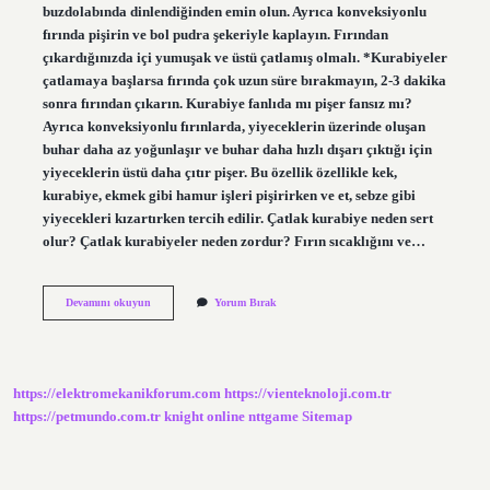
buzdolabında dinlendiğinden emin olun. Ayrıca konveksiyonlu
fırında pişirin ve bol pudra şekeriyle kaplayın. Fırından
çıkardığınızda içi yumuşak ve üstü çatlamış olmalı. *Kurabiyeler
çatlamaya başlarsa fırında çok uzun süre bırakmayın, 2-3 dakika
sonra fırından çıkarın. Kurabiye fanlıda mı pişer fansız mı?
Ayrıca konveksiyonlu fırınlarda, yiyeceklerin üzerinde oluşan
buhar daha az yoğunlaşır ve buhar daha hızlı dışarı çıktığı için
yiyeceklerin üstü daha çıtır pişer. Bu özellik özellikle kek,
kurabiye, ekmek gibi hamur işleri pişirirken ve et, sebze gibi
yiyecekleri kızartırken tercih edilir. Çatlak kurabiye neden sert
olur? Çatlak kurabiyeler neden zordur? Fırın sıcaklığını ve…
Çatlak
Devamını okuyun
Yorum Bırak
Kurabiye
Fanlı
Mı
Fansız
Mı
https://elektromekanikforum.com
https://vienteknoloji.com.tr
https://petmundo.com.tr
knight online
nttgame
Sitemap