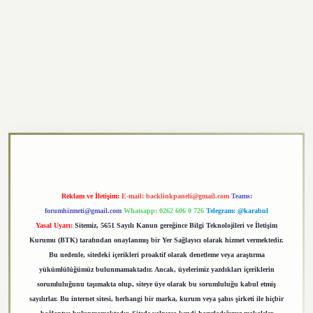
exper.xyz
Reklam ve İletişim:
E-mail:
backlinkpaneli@gmail.com
Teams:
forumhizmeti@gmail.com
Whatsapp: 0262 606 0 726
Telegram: @karabul
Yasal Uyarı:
Sitemiz, 5651 Sayılı Kanun gereğince Bilgi Teknolojileri ve İletişim
Kurumu (BTK) tarafından onaylanmış bir Yer Sağlayıcı olarak hizmet vermektedir.
Bu nedenle, sitedeki içerikleri proaktif olarak denetleme veya araştırma
yükümlülüğümüz bulunmamaktadır. Ancak, üyelerimiz yazdıkları içeriklerin
sorumluluğunu taşımakta olup, siteye üye olarak bu sorumluluğu kabul etmiş
sayılırlar. Bu internet sitesi, herhangi bir marka, kurum veya şahıs şirketi ile hiçbir