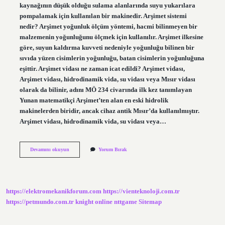
kaynağının düşük olduğu sulama alanlarında suyu yukarılara
pompalamak için kullanılan bir makinedir. Arşimet sistemi
nedir? Arşimet yoğunluk ölçüm yöntemi, hacmi bilinmeyen bir
malzemenin yoğunluğunu ölçmek için kullanılır. Arşimet ilkesine
göre, suyun kaldırma kuvveti nedeniyle yoğunluğu bilinen bir
sıvıda yüzen cisimlerin yoğunluğu, batan cisimlerin yoğunluğuna
eşittir. Arşimet vidası ne zaman icat edildi? Arşimet vidası,
Arşimet vidası, hidrodinamik vida, su vidası veya Mısır vidası
olarak da bilinir, adını MÖ 234 civarında ilk kez tanımlayan
Yunan matematikçi Arşimet’ten alan en eski hidrolik
makinelerden biridir, ancak cihaz antik Mısır’da kullanılmıştır.
Arşimet vidası, hidrodinamik vida, su vidası veya…
Arşimet
Devamını okuyun
Yorum Bırak
Vidası
Nedir
Ve
Ne
Işe
https://elektromekanikforum.com
https://vienteknoloji.com.tr
Yarar
https://petmundo.com.tr
knight online
nttgame
Sitemap