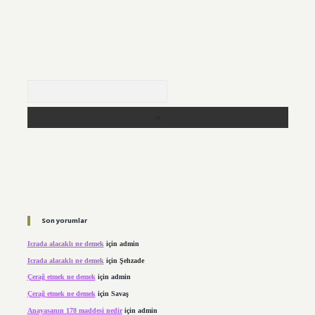
Arama
Son yorumlar
Icrada alacaklı ne demek
için
admin
Icrada alacaklı ne demek
için
Şehzade
Çerağ etmek ne demek
için
admin
Çerağ etmek ne demek
için
Savaş
Anayasanın 178 maddesi nedir
için
admin