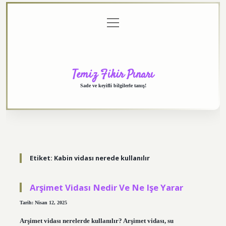
menüyü
Anasayfa
Gizlilik
Yasal
Hakkımızda
aç
Politikası
Uyarı
Temiz Fikir Pınarı
Sade ve keyifli bilgilerle tanış!
Etiket:
Kabin vidası nerede kullanılır
Arşimet Vidası Nedir Ve Ne Işe Yarar
Tarih: Nisan 12, 2025
Arşimet vidası nerelerde kullanılır? Arşimet vidası, su