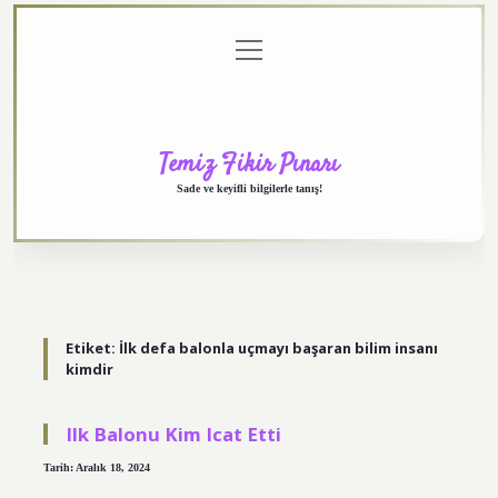
menüyü
Anasayfa
Gizlilik
Yasal
Hakkımızda
aç
Politikası
Uyarı
Temiz Fikir Pınarı
Sade ve keyifli bilgilerle tanış!
Etiket:
İlk defa balonla uçmayı başaran bilim insanı
kimdir
Ilk Balonu Kim Icat Etti
Tarih: Aralık 18, 2024