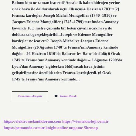
Balonu kim ne zaman icat etti? Ancak ilk balon hidrojen yerine
sıcak hava ile doldurularak uçtu. İlk uçuş 4 Haziran 1783’te[2]
Fransız kardeşler Joseph Michel Montgolfier (1740–1810) ve
Jacques Etienne Montgolfier (1745–1799) tarafından Annonay
köyünde 10,5 metre çapında bir keten çuvalı sıcak hava ile
doldurarak gerçekleştirildi. Joseph ve Etienne Montgolfier
kardeşler ne icat etti? Joseph-Michel ve Jacques-Étienne
Montgolfier (26 Ağustos 1740’ta Fransa’nın Annonay kentinde
doğdu – 26 Haziran 1810’da Balaruc-les-Bains’de öldü; 6 Ocak
1745’te Fransa’nın Annonay kentinde doğdu – 2 Ağustos 1799’da
Lyon’dan Annonay’a giderken öldü) sıcak hava jetinin
geliştirilmesine öncülük eden Fransız kardeşlerdi. (6 Ocak
1745’te Fransa’nın Annonay kentinde…
Ilk
Devamını okuyun
Yorum Bırak
Balonu
Kim
Icat
Etti
https://elektromekanikforum.com
https://vienteknoloji.com.tr
https://petmundo.com.tr
knight online
nttgame
Sitemap