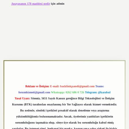
Anayasanın 178 maddesi nedir
için
admin
https://elexbett.net/
betexper.xyz
Reklam ve İletişim:
E-mail:
backlinkpaneli@gmail.com
Teams:
forumhizmeti@gmail.com
Whatsapp: 0262 606 0 726
Telegram: @karabul
Yasal Uyarı:
Sitemiz, 5651 Sayılı Kanun gereğince Bilgi Teknolojileri ve İletişim
Kurumu (BTK) tarafından onaylanmış bir Yer Sağlayıcı olarak hizmet vermektedir.
Bu nedenle, sitedeki içerikleri proaktif olarak denetleme veya araştırma
yükümlülüğümüz bulunmamaktadır. Ancak, üyelerimiz yazdıkları içeriklerin
sorumluluğunu taşımakta olup, siteye üye olarak bu sorumluluğu kabul etmiş
sayılırlar. Bu internet sitesi, herhangi bir marka, kurum veya şahıs şirketi ile hiçbir