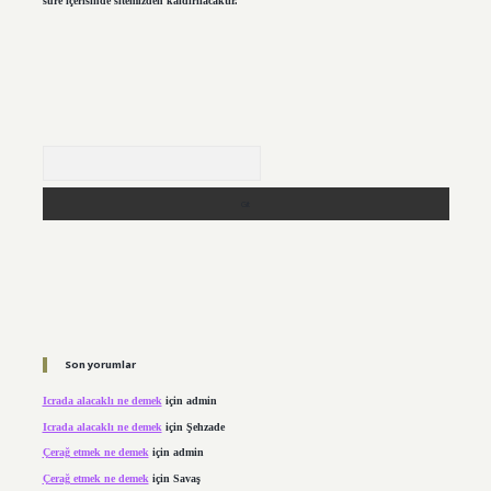
süre içerisinde sitemizden kaldırılacaktır.
Arama
Son yorumlar
Icrada alacaklı ne demek
için
admin
Icrada alacaklı ne demek
için
Şehzade
Çerağ etmek ne demek
için
admin
Çerağ etmek ne demek
için
Savaş