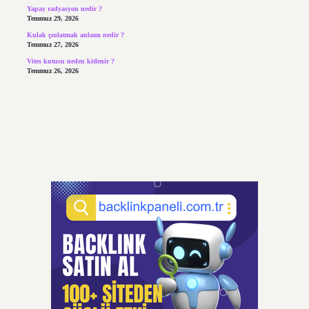
Yapay radyasyon nedir ?
Temmuz 29, 2026
Kulak çınlatmak anlamı nedir ?
Temmuz 27, 2026
Vites kutusu neden kitlenir ?
Temmuz 26, 2026