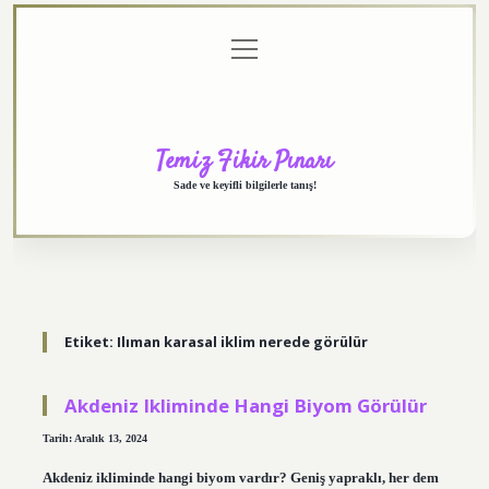
menüyü
Anasayfa
Gizlilik
Yasal
Hakkımızda
aç
Politikası
Uyarı
Temiz Fikir Pınarı
Sade ve keyifli bilgilerle tanış!
Etiket:
Ilıman karasal iklim nerede görülür
Akdeniz Ikliminde Hangi Biyom Görülür
Tarih: Aralık 13, 2024
Akdeniz ikliminde hangi biyom vardır? Geniş yapraklı, her dem