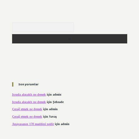
Arama
Son yorumlar
Icrada alacaklı ne demek
için
admin
Icrada alacaklı ne demek
için
Şehzade
Çerağ etmek ne demek
için
admin
Çerağ etmek ne demek
için
Savaş
Anayasanın 178 maddesi nedir
için
admin