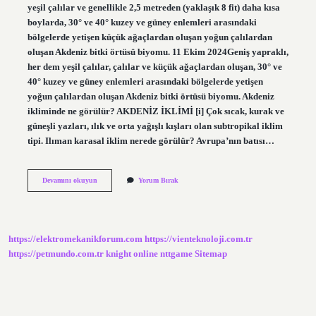
yeşil çalılar ve genellikle 2,5 metreden (yaklaşık 8 fit) daha kısa
boylarda, 30° ve 40° kuzey ve güney enlemleri arasındaki
bölgelerde yetişen küçük ağaçlardan oluşan yoğun çalılardan
oluşan Akdeniz bitki örtüsü biyomu. 11 Ekim 2024Geniş yapraklı,
her dem yeşil çalılar, çalılar ve küçük ağaçlardan oluşan, 30° ve
40° kuzey ve güney enlemleri arasındaki bölgelerde yetişen
yoğun çalılardan oluşan Akdeniz bitki örtüsü biyomu. Akdeniz
ikliminde ne görülür? AKDENİZ İKLİMİ [i] Çok sıcak, kurak ve
güneşli yazları, ılık ve orta yağışlı kışları olan subtropikal iklim
tipi. Ilıman karasal iklim nerede görülür? Avrupa’nın batısı…
Akdeniz
Devamını okuyun
Yorum Bırak
Ikliminde
Hangi
Biyom
Görülür
https://elektromekanikforum.com
https://vienteknoloji.com.tr
https://petmundo.com.tr
knight online
nttgame
Sitemap