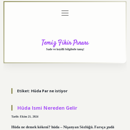
menüyü
Anasayfa
Gizlilik
Yasal
Hakkımızda
aç
Politikası
Uyarı
Temiz Fikir Pınarı
Sade ve keyifli bilgilerle tanış!
Etiket:
Hüda Par ne istiyor
Hüda Ismi Nereden Gelir
Tarih: Ekim 21, 2024
Hüda ne demek kökeni? hüda – Nişanyan Sözlüğü. Farsça χudā