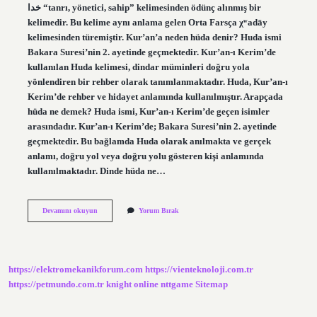
خدا “tanrı, yönetici, sahip” kelimesinden ödünç alınmış bir
kelimedir. Bu kelime aynı anlama gelen Orta Farsça χʷadāy
kelimesinden türemiştir. Kur’an’a neden hüda denir? Huda ismi
Bakara Suresi’nin 2. ayetinde geçmektedir. Kur’an-ı Kerim’de
kullanılan Huda kelimesi, dindar müminleri doğru yola
yönlendiren bir rehber olarak tanımlanmaktadır. Huda, Kur’an-ı
Kerim’de rehber ve hidayet anlamında kullanılmıştır. Arapçada
hüda ne demek? Huda ismi, Kur’an-ı Kerim’de geçen isimler
arasındadır. Kur’an-ı Kerim’de; Bakara Suresi’nin 2. ayetinde
geçmektedir. Bu bağlamda Huda olarak anılmakta ve gerçek
anlamı, doğru yol veya doğru yolu gösteren kişi anlamında
kullanılmaktadır. Dinde hüda ne…
Hüda
Devamını okuyun
Yorum Bırak
Ismi
Nereden
Gelir
https://elektromekanikforum.com
https://vienteknoloji.com.tr
https://petmundo.com.tr
knight online
nttgame
Sitemap