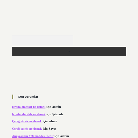
Arama
Son yorumlar
Icrada alacaklı ne demek
için
admin
Icrada alacaklı ne demek
için
Şehzade
Çerağ etmek ne demek
için
admin
Çerağ etmek ne demek
için
Savaş
Anayasanın 178 maddesi nedir
için
admin