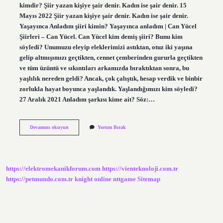
kimdir? Şiir yazan kişiye şair denir. Kadın ise şair denir. 15
Mayıs 2022 Şiir yazan kişiye şair denir. Kadın ise şair denir.
Yaşayınca Anladım şiiri kimin? Yaşayınca anladım | Can Yücel
Şiirleri – Can Yücel. Can Yücel kim demiş şiiri? Bunu kim
söyledi? Unumuzu eleyip eleklerimizi astıktan, otuz iki yaşına
gelip altmışımızı geçtikten, cennet çemberinden gururla geçtikten
ve tüm üzüntü ve sıkıntıları arkamızda bıraktıktan sonra, bu
yaşlılık nereden geldi? Ancak, çok çalıştık, hesap verdik ve binbir
zorlukla hayat boyunca yaşlandık. Yaşlandığımızı kim söyledi?
27 Aralık 2021 Anladım şarkısı kime ait? Söz:…
Anladım
Devamını okuyun
Yorum Bırak
Şiiri
Kime
Ait
https://elektromekanikforum.com
https://vienteknoloji.com.tr
https://petmundo.com.tr
knight online
nttgame
Sitemap