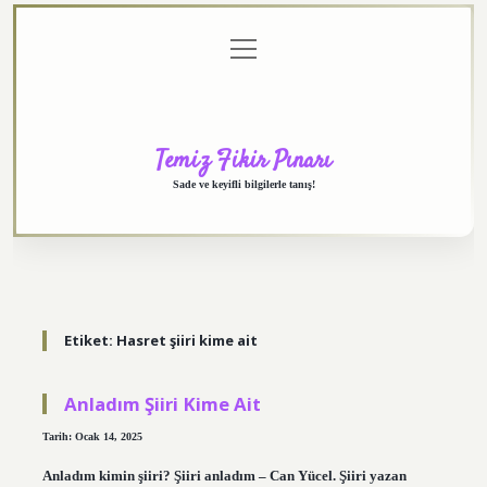
menüyü
Anasayfa
Gizlilik
Yasal
Hakkımızda
aç
Politikası
Uyarı
Temiz Fikir Pınarı
Sade ve keyifli bilgilerle tanış!
Etiket:
Hasret şiiri kime ait
Anladım Şiiri Kime Ait
Tarih: Ocak 14, 2025
Anladım kimin şiiri? Şiiri anladım – Can Yücel. Şiiri yazan