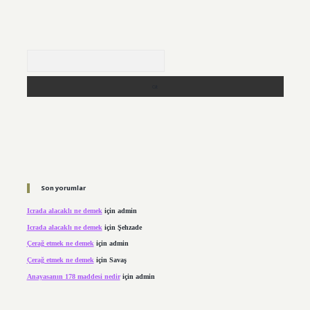
Arama
Son yorumlar
Icrada alacaklı ne demek
için
admin
Icrada alacaklı ne demek
için
Şehzade
Çerağ etmek ne demek
için
admin
Çerağ etmek ne demek
için
Savaş
Anayasanın 178 maddesi nedir
için
admin