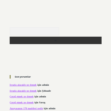
Arama
Son yorumlar
Icrada alacaklı ne demek
için
admin
Icrada alacaklı ne demek
için
Şehzade
Çerağ etmek ne demek
için
admin
Çerağ etmek ne demek
için
Savaş
Anayasanın 178 maddesi nedir
için
admin