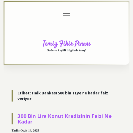
menüyü
Anasayfa
Gizlilik
Yasal
Hakkımızda
aç
Politikası
Uyarı
Temiz Fikir Pınarı
Sade ve keyifli bilgilerle tanış!
Etiket:
Halk Bankası 500 bin TLye ne kadar faiz
veriyor
300 Bin Lira Konut Kredisinin Faizi Ne
Kadar
Tarih: Ocak 14, 2025