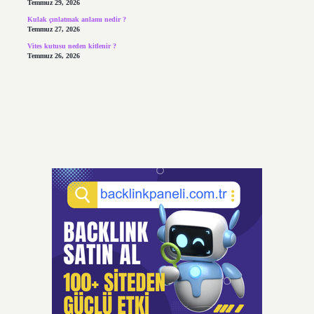
Temmuz 29, 2026
Kulak çınlatmak anlamı nedir ?
Temmuz 27, 2026
Vites kutusu neden kitlenir ?
Temmuz 26, 2026