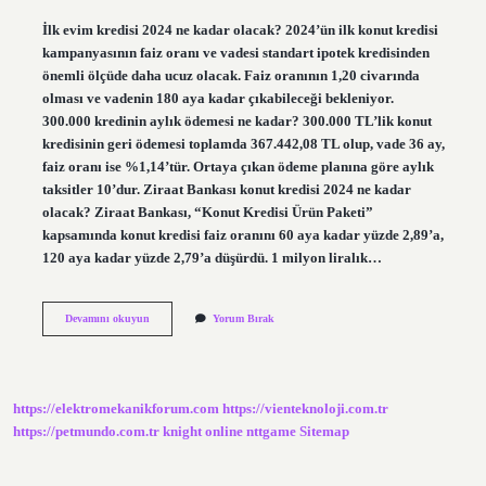
İlk evim kredisi 2024 ne kadar olacak? 2024’ün ilk konut kredisi
kampanyasının faiz oranı ve vadesi standart ipotek kredisinden
önemli ölçüde daha ucuz olacak. Faiz oranının 1,20 civarında
olması ve vadenin 180 aya kadar çıkabileceği bekleniyor.
300.000 kredinin aylık ödemesi ne kadar? 300.000 TL’lik konut
kredisinin geri ödemesi toplamda 367.442,08 TL olup, vade 36 ay,
faiz oranı ise %1,14’tür. Ortaya çıkan ödeme planına göre aylık
taksitler 10’dur. Ziraat Bankası konut kredisi 2024 ne kadar
olacak? Ziraat Bankası, “Konut Kredisi Ürün Paketi”
kapsamında konut kredisi faiz oranını 60 aya kadar yüzde 2,89’a,
120 aya kadar yüzde 2,79’a düşürdü. 1 milyon liralık…
300
Devamını okuyun
Yorum Bırak
Bin
Lira
Konut
Kredisinin
Faizi
https://elektromekanikforum.com
https://vienteknoloji.com.tr
Ne
Kadar
https://petmundo.com.tr
knight online
nttgame
Sitemap