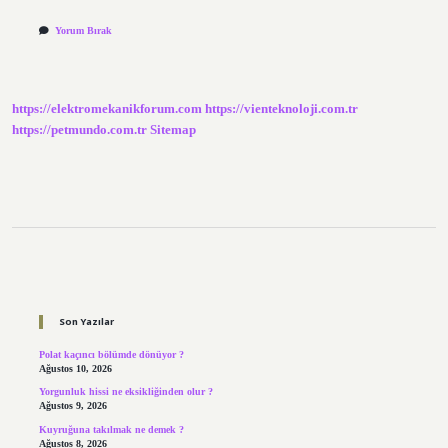
Yorum Bırak
https://elektromekanikforum.com
https://vienteknoloji.com.tr
https://petmundo.com.tr
Sitemap
Sidebar
Son Yazılar
Polat kaçıncı bölümde dönüyor ?
Ağustos 10, 2026
Yorgunluk hissi ne eksikliğinden olur ?
Ağustos 9, 2026
Kuyruğuna takılmak ne demek ?
Ağustos 8, 2026