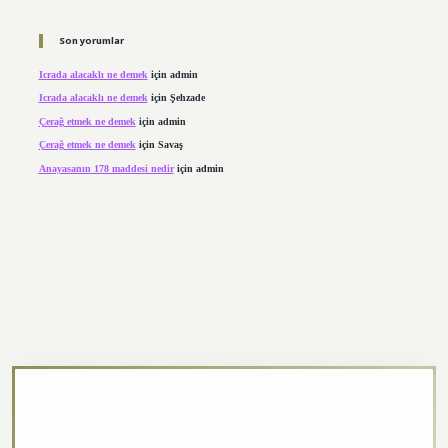
Son yorumlar
Icrada alacaklı ne demek
için
admin
Icrada alacaklı ne demek
için
Şehzade
Çerağ etmek ne demek
için
admin
Çerağ etmek ne demek
için
Savaş
Anayasanın 178 maddesi nedir
için
admin
https://elexbett.net/
betexper.xyz