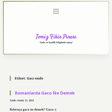
menüyü
Anasayfa
Gizlilik
Yasal
Hakkımızda
aç
Politikası
Uyarı
Temiz Fikir Pınarı
Sade ve keyifli bilgilerle tanış!
Etiket:
Gacı nedir
Romanlarda Gaco Ne Demek
Tarih: Aralık 15, 2024
Kıbrısça gaco ne demek? Gaco: (