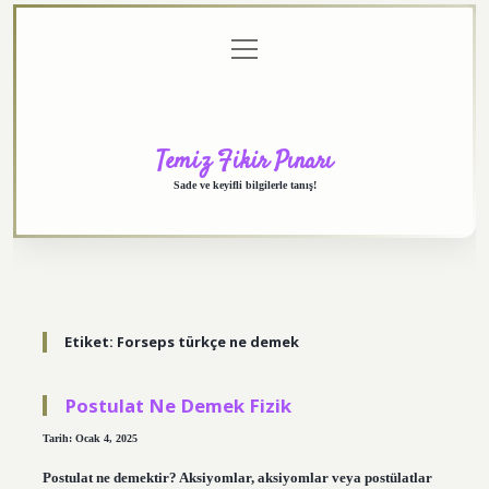
menüyü
Anasayfa
Gizlilik
Yasal
Hakkımızda
aç
Politikası
Uyarı
Temiz Fikir Pınarı
Sade ve keyifli bilgilerle tanış!
Etiket:
Forseps türkçe ne demek
Postulat Ne Demek Fizik
Tarih: Ocak 4, 2025
Postulat ne demektir? Aksiyomlar, aksiyomlar veya postülatlar