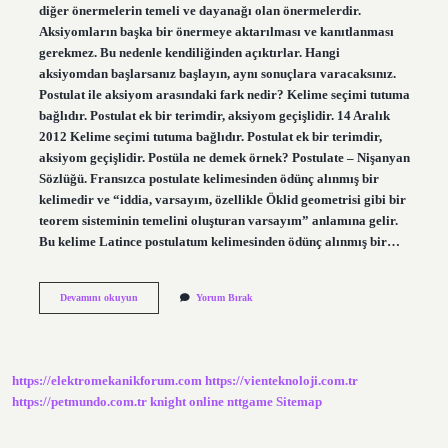
diğer önermelerin temeli ve dayanağı olan önermelerdir.
Aksiyomların başka bir önermeye aktarılması ve kanıtlanması
gerekmez. Bu nedenle kendiliğinden açıktırlar. Hangi
aksiyomdan başlarsanız başlayın, aynı sonuçlara varacaksınız.
Postulat ile aksiyom arasındaki fark nedir? Kelime seçimi tutuma
bağlıdır. Postulat ek bir terimdir, aksiyom geçişlidir. 14 Aralık
2012 Kelime seçimi tutuma bağlıdır. Postulat ek bir terimdir,
aksiyom geçişlidir. Postüla ne demek örnek? Postulate – Nişanyan
Sözlüğü. Fransızca postulate kelimesinden ödünç alınmış bir
kelimedir ve “iddia, varsayım, özellikle Öklid geometrisi gibi bir
teorem sisteminin temelini oluşturan varsayım” anlamına gelir.
Bu kelime Latince postulatum kelimesinden ödünç alınmış bir…
Postulat
Devamını okuyun
Yorum Bırak
Ne
Demek
Fizik
https://elektromekanikforum.com
https://vienteknoloji.com.tr
https://petmundo.com.tr
knight online
nttgame
Sitemap