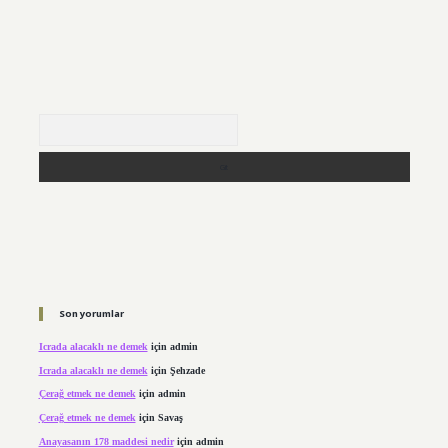
Arama
Son yorumlar
Icrada alacaklı ne demek
için
admin
Icrada alacaklı ne demek
için
Şehzade
Çerağ etmek ne demek
için
admin
Çerağ etmek ne demek
için
Savaş
Anayasanın 178 maddesi nedir
için
admin